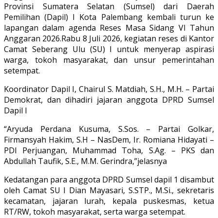
Provinsi Sumatera Selatan (Sumsel) dari Daerah
Pemilihan (Dapil) I Kota Palembang kembali turun ke
lapangan dalam agenda Reses Masa Sidang VI Tahun
Anggaran 2026.Rabu 8 Juli 2026, kegiatan reses di Kantor
Camat Seberang Ulu (SU) I untuk menyerap aspirasi
warga, tokoh masyarakat, dan unsur pemerintahan
setempat.
Koordinator Dapil I, Chairul S. Matdiah, S.H., M.H. – Partai
Demokrat, dan dihadiri jajaran anggota DPRD Sumsel
Dapil I
“Aryuda Perdana Kusuma, S.Sos. – Partai Golkar,
Firmansyah Hakim, S.H – NasDem, Ir. Romiana Hidayati –
PDI Perjuangan, Muhammad Toha, S.Ag. – PKS dan
Abdullah Taufik, S.E., M.M. Gerindra,”jelasnya
Kedatangan para anggota DPRD Sumsel dapil 1 disambut
oleh Camat SU I Dian Mayasari, S.STP., M.Si., sekretaris
kecamatan, jajaran lurah, kepala puskesmas, ketua
RT/RW, tokoh masyarakat, serta warga setempat.