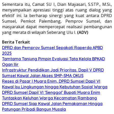
Sementara itu, Camat SU I, Dian Mayasari, S.STP., M.Si.,
menyampaikan apresiasi tinggi atas ruang dialog yang
efektif ini. Ia berharap sinergi yang kuat antara DPRD
Sumsel, Pemkot Palembang, Pemprov Sumsel, dan
masyarakat dapat mempercepat realisasi pembangunan
yang merata di wilayah Seberang Ulu I.
(ADV)
Berita Terkait
DPRD dan Pemprov Sumsel Sepakati Raperda APBD
2025
Tamtama Tanjung Pimpin Evaluasi Tata Kelola BPKAD
Ogan Ilir
Infrastruktur Pendidikan Jadi Prioritas, Dapil V DPRD
Sumsel Kawal Jalan Akses SMP-SMA OKUS
Reses di Pasar I Muara Enim, DPRD Sumsel Dapil VI
Kawal Isu Lingkungan hingga Kebutuhan Sosial Warga
DPRD Sumsel Dapil VI ‘Senggol’ Bupati Muara Enim
Tuntaskan Keluhan Warga Kecamatan Rambang
DPRD Sumsel Siap Kawal Jalan Pemakaman Hingga
Patungan Pribadi Bangun Musala