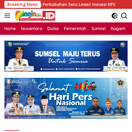
Langsung
Unsri Dorong Perkuliahan Seru Lewat Inovasi RPS
Breaking News
Bint
ke
konten
Home
Nusantara
Dunia
Pemerintah
Sumsel
Ragam