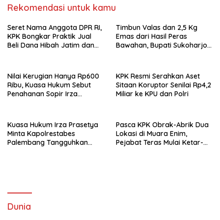
Rekomendasi untuk kamu
Seret Nama Anggota DPR RI,
Timbun Valas dan 2,5 Kg
KPK Bongkar Praktik Jual
Emas dari Hasil Peras
Beli Dana Hibah Jatim dan
Bawahan, Bupati Sukoharjo
Sita Aset Puluhan Miliar
Resmi Berompi Oranye
Nilai Kerugian Hanya Rp600
KPK Resmi Serahkan Aset
Ribu, Kuasa Hukum Sebut
Sitaan Koruptor Senilai Rp4,2
Penahanan Sopir Irza
Miliar ke KPU dan Polri
Langgar KUHP Baru
Kuasa Hukum Irza Prasetya
Pasca KPK Obrak-Abrik Dua
Minta Kapolrestabes
Lokasi di Muara Enim,
Palembang Tangguhkan
Pejabat Teras Mulai Ketar-
Penahanan
Ketir
Dunia