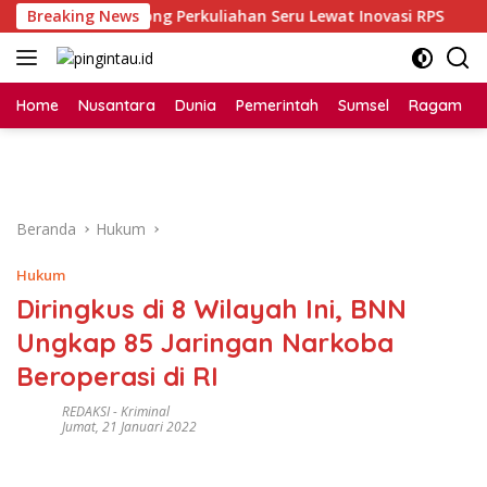
Langsung
K Unsri Dorong Perkuliahan Seru Lewat Inovasi RPS
Breaking News
Bi
ke
konten
Home
Nusantara
Dunia
Pemerintah
Sumsel
Ragam
Beranda
Hukum
Hukum
Diringkus di 8 Wilayah Ini, BNN
Ungkap 85 Jaringan Narkoba
Beroperasi di RI
REDAKSI
-
Kriminal
Jumat, 21 Januari 2022