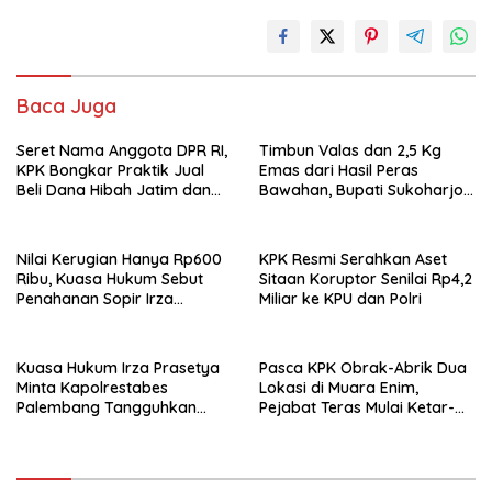
Baca Juga
Seret Nama Anggota DPR RI,
Timbun Valas dan 2,5 Kg
KPK Bongkar Praktik Jual
Emas dari Hasil Peras
Beli Dana Hibah Jatim dan
Bawahan, Bupati Sukoharjo
Sita Aset Puluhan Miliar
Resmi Berompi Oranye
Nilai Kerugian Hanya Rp600
KPK Resmi Serahkan Aset
Ribu, Kuasa Hukum Sebut
Sitaan Koruptor Senilai Rp4,2
Penahanan Sopir Irza
Miliar ke KPU dan Polri
Langgar KUHP Baru
Kuasa Hukum Irza Prasetya
Pasca KPK Obrak-Abrik Dua
Minta Kapolrestabes
Lokasi di Muara Enim,
Palembang Tangguhkan
Pejabat Teras Mulai Ketar-
Penahanan
Ketir