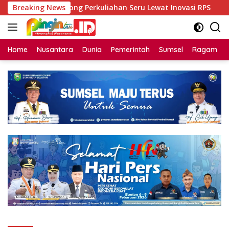
Langsung
MPK Unsri Dorong Perkuliahan Seru Lewat Inovasi RPS
Breaking News
ke
konten
Home
Nusantara
Dunia
Pemerintah
Sumsel
Ragam