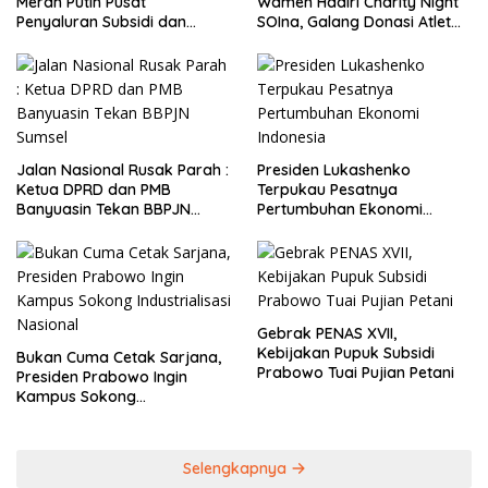
Merah Putih Pusat
Wamen Hadiri Charity Night
Penyaluran Subsidi dan
SOIna, Galang Donasi Atlet
Bantuan Pemerintah
Spesial
Jalan Nasional Rusak Parah :
Presiden Lukashenko
Ketua DPRD dan PMB
Terpukau Pesatnya
Banyuasin Tekan BBPJN
Pertumbuhan Ekonomi
Sumsel
Indonesia
Gebrak PENAS XVII,
Kebijakan Pupuk Subsidi
Bukan Cuma Cetak Sarjana,
Prabowo Tuai Pujian Petani
Presiden Prabowo Ingin
Kampus Sokong
Industrialisasi Nasional
Selengkapnya