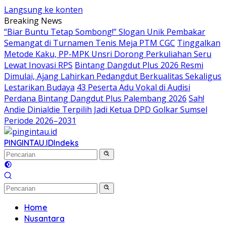
Langsung ke konten
Breaking News
“Biar Buntu Tetap Sombong!” Slogan Unik Pembakar
Semangat di Turnamen Tenis Meja PTM CGC
Tinggalkan
Metode Kaku, PP-MPK Unsri Dorong Perkuliahan Seru
Lewat Inovasi RPS
Bintang Dangdut Plus 2026 Resmi
Dimulai, Ajang Lahirkan Pedangdut Berkualitas Sekaligus
Lestarikan Budaya
43 Peserta Adu Vokal di Audisi
Perdana Bintang Dangdut Plus Palembang 2026
Sah!
Andie Dinialdie Terpilih Jadi Ketua DPD Golkar Sumsel
Periode 2026–2031
PINGINTAU.ID
Indeks
Home
Nusantara