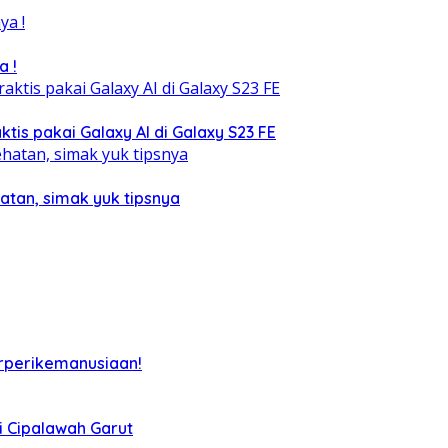
a !
tis pakai Galaxy AI di Galaxy S23 FE
atan, simak yuk tipsnya
rperikemanusiaan!
i Cipalawah Garut