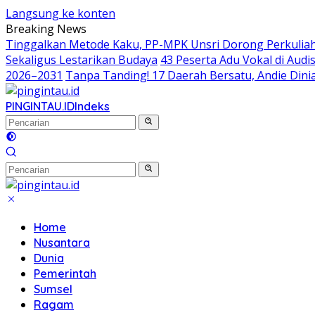
Langsung ke konten
Breaking News
Tinggalkan Metode Kaku, PP-MPK Unsri Dorong Perkuliah
Sekaligus Lestarikan Budaya
43 Peserta Adu Vokal di Aud
2026–2031
Tanpa Tanding! 17 Daerah Bersatu, Andie Dinia
PINGINTAU.ID
Indeks
Home
Nusantara
Dunia
Pemerintah
Sumsel
Ragam