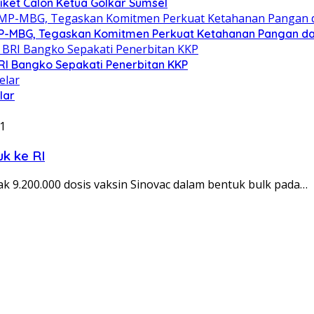
Tiket Calon Ketua Golkar Sumsel
P-MBG, Tegaskan Komitmen Perkuat Ketahanan Pangan dan 
RI Bangko Sepakati Penerbitan KKP
lar
21
k ke RI
k 9.200.000 dosis vaksin Sinovac dalam bentuk bulk pada…