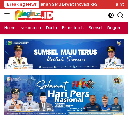
Langsung
Perkuliahan Seru Lewat Inovasi RPS
Breaking News
Bintang Dangdut P
ke
konten
Home
Nusantara
Dunia
Pemerintah
Sumsel
Ragam