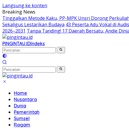
Langsung ke konten
Breaking News
Tinggalkan Metode Kaku, PP-MPK Unsri Dorong Perkuliah
Sekaligus Lestarikan Budaya
43 Peserta Adu Vokal di Aud
2026–2031
Tanpa Tanding! 17 Daerah Bersatu, Andie Dinia
PINGINTAU.ID
Indeks
Home
Nusantara
Dunia
Pemerintah
Sumsel
Ragam