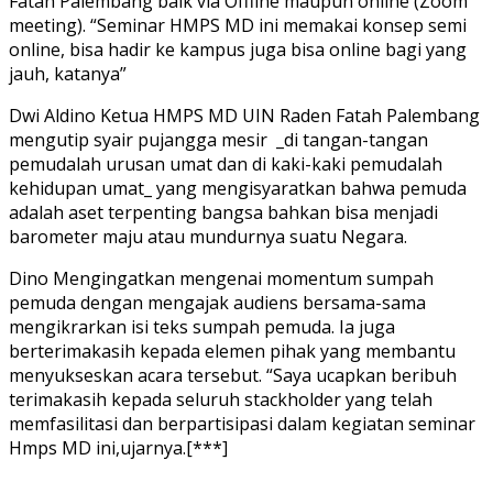
Fatah Palembang baik via Offline maupun online (Zoom
meeting). “Seminar HMPS MD ini memakai konsep semi
online, bisa hadir ke kampus juga bisa online bagi yang
jauh, katanya”
Dwi Aldino Ketua HMPS MD UIN Raden Fatah Palembang
mengutip syair pujangga mesir _di tangan-tangan
pemudalah urusan umat dan di kaki-kaki pemudalah
kehidupan umat_ yang mengisyaratkan bahwa pemuda
adalah aset terpenting bangsa bahkan bisa menjadi
barometer maju atau mundurnya suatu Negara.
Dino Mengingatkan mengenai momentum sumpah
pemuda dengan mengajak audiens bersama-sama
mengikrarkan isi teks sumpah pemuda. Ia juga
berterimakasih kepada elemen pihak yang membantu
menyukseskan acara tersebut. “Saya ucapkan beribuh
terimakasih kepada seluruh stackholder yang telah
memfasilitasi dan berpartisipasi dalam kegiatan seminar
Hmps MD ini,ujarnya.[***]