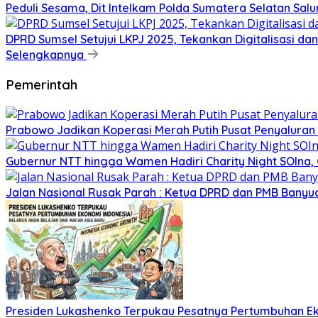
Peduli Sesama, Dit Intelkam Polda Sumatera Selatan Sa
DPRD Sumsel Setujui LKPJ 2025, Tekankan Digitalisasi d
Selengkapnya
Pemerintah
Prabowo Jadikan Koperasi Merah Putih Pusat Penyaluran
Gubernur NTT hingga Wamen Hadiri Charity Night SOIna, G
Jalan Nasional Rusak Parah : Ketua DPRD dan PMB Banyu
Presiden Lukashenko Terpukau Pesatnya Pertumbuhan E