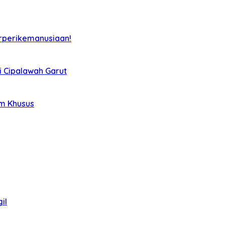
rperikemanusiaan!
i Cipalawah Garut
im Khusus
il