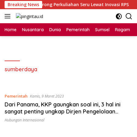
Langsung
-MPK Unsri Dorong Perkuliahan Seru Lewat Inovasi RPS
Breaking News
ke
konten
Home
Nusantara
Dunia
Pemerintah
Sumsel
Ragam
sumberdaya
Pemerintah
Kamis, 9 Maret 2023
Dari Panama, KKP gaungkan soal ini, 3 hal ini
sangat penting ungkap Dirjen Pengelolaan
Ruang Laut
Hubungan Internasional