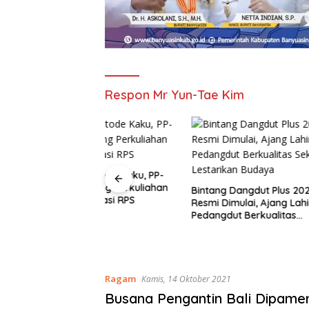
Respon Mr Yun-Tae Kim
Metode Kaku, PP-
43 Peser
orong Perkuliahan
Perdana 
Bintang Dangdut Plus 2026
Inovasi RPS
Palemba
Resmi Dimulai, Ajang Lahirkan
Pedangdut Berkualitas
Sekaligus Lestarikan Budaya
Ragam
Kamis, 14 Oktober 2021
Busana Pengantin Bali Dipamer