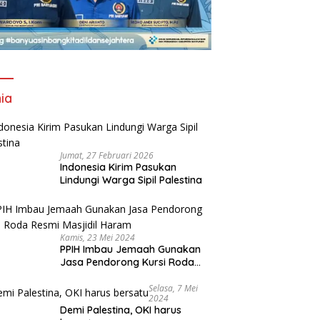
ia
Jumat, 27 Februari 2026
Indonesia Kirim Pasukan
Lindungi Warga Sipil Palestina
 Tanding! 17 Daerah
M
tu, Andie Dinialdie Kunci
K
Wagub Cik Ujang Launching
 Calon Ketua Golkar
B
Ekosistem Rantai Pasok GSMP-
el
P
Kamis, 23 Mei 2024
MBG, Tegaskan Komitmen
PPIH Imbau Jemaah Gunakan
Perkuat Ketahanan Pangan
Jasa Pendorong Kursi Roda
dan Kendalikan Inflasi
Resmi Masjidil Haram
Selasa, 7 Mei
2024
Demi Palestina, OKI harus