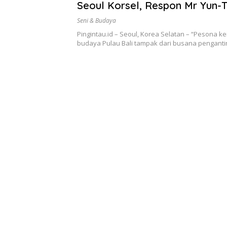
Seoul Korsel, Respon Mr Yun-
Direktur Museum Multiculture 
Seni & Budaya
Warna Terkesan Sakral, Saya
Pingintau.id – Seoul, Korea Selatan – “Pesona k
Ragu Lagi, Pasti Banyak yang P
budaya Pulau Bali tampak dari busana pengant
Berkunjung ke Pulau Dewata