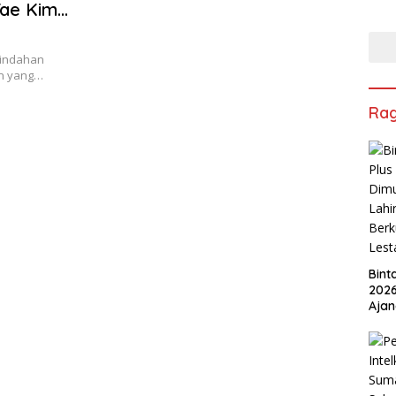
Tae Kim
: Penuh
 Nggak
eindahan
ingin
in yang…
Ra
Bint
2026
Ajan
Ped
Berk
Lest