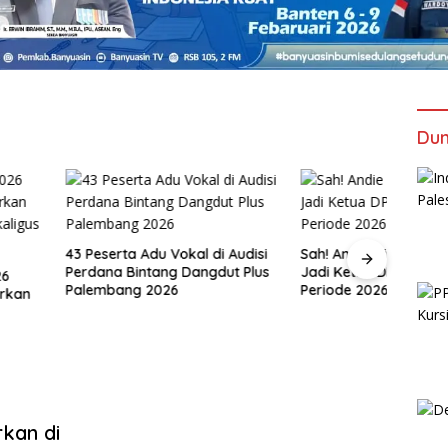
Dun
ta Adu Vokal di Audisi
Sah! Andie Dinialdie Terpilih
Bintang Dangdut Plus
Jadi Ketua DPD Golkar Sumsel
Tanpa
ng 2026
Periode 2026–2031
Bersa
Tiket
Sums
kan di