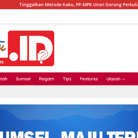
an Metode Kaku, PP-MPK Unsri Dorong Perkuliahan Seru Lewat I
ntah
Sumsel
Ragam
Tips
Features
Ulasan