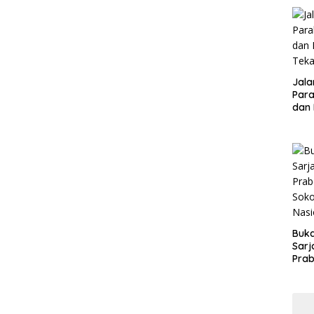
Peme
Jalan
Parah : Ketu
dan
Teka
Buk
Sarj
Prab
Kam
Indus
Nasi