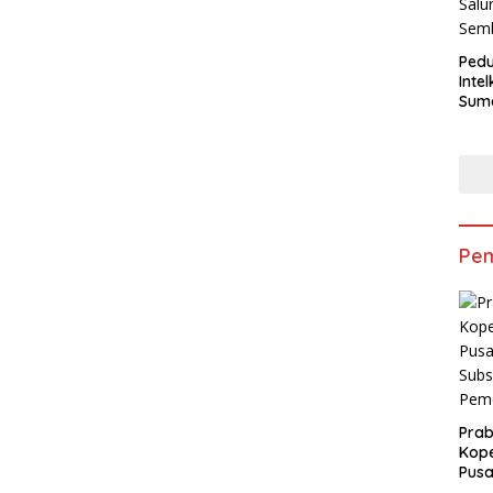
Pedu
Inte
Suma
Salu
Sem
Pem
Pra
Kope
Pusa
Subs