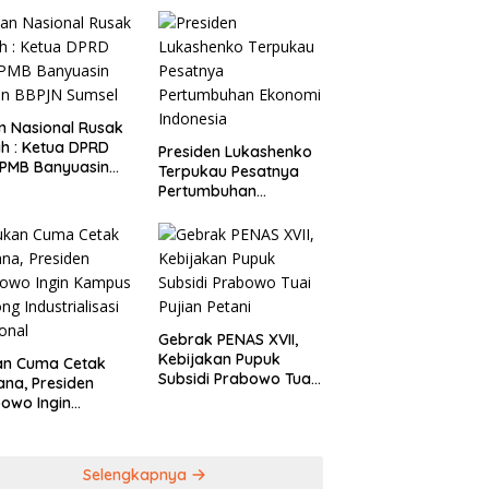
rintah
 Nasional Rusak
a DPRD
Presiden Lukashenko
 PMB Banyuasin
Terpukau Pesatnya
n BBPJN Sumsel
Pertumbuhan
Ekonomi Indonesia
Gebrak PENAS XVII,
Kebijakan Pupuk
an Cuma Cetak
Subsidi Prabowo Tuai
ana, Presiden
Pujian Petani
owo Ingin
pus Sokong
trialisasi
onal
Selengkapnya