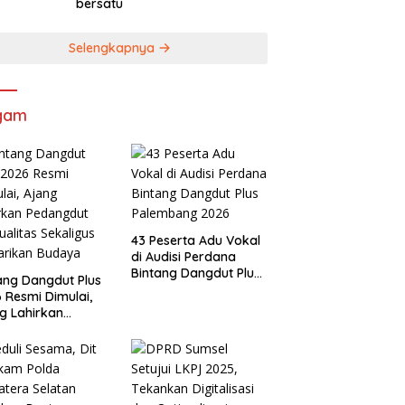
bersatu
Selengkapnya
gam
43 Peserta Adu Vokal
di Audisi Perdana
Bintang Dangdut Plus
ang Dangdut Plus
Palembang 2026
 Resmi Dimulai,
g Lahirkan
angdut
ualitas Sekaligus
arikan Budaya