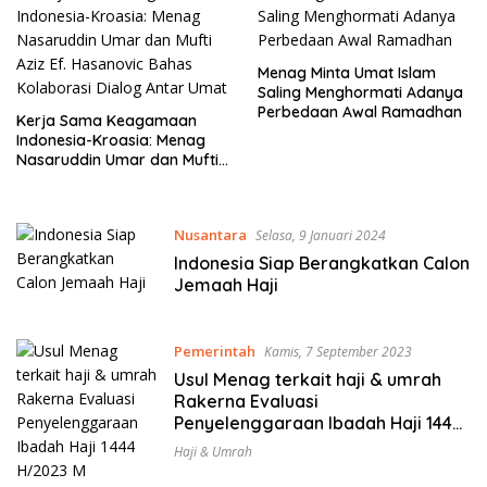
Menag Minta Umat Islam
Saling Menghormati Adanya
Perbedaan Awal Ramadhan
Kerja Sama Keagamaan
Indonesia-Kroasia: Menag
Nasaruddin Umar dan Mufti
Aziz Ef. Hasanovic Bahas
Kolaborasi Dialog Antar
Umat
Nusantara
Selasa, 9 Januari 2024
Indonesia Siap Berangkatkan Calon
Jemaah Haji
Pemerintah
Kamis, 7 September 2023
Usul Menag terkait haji & umrah
Rakerna Evaluasi
Penyelenggaraan Ibadah Haji 1444
H/2023 M
Haji & Umrah