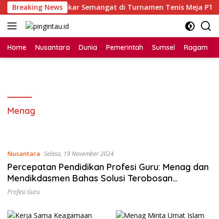
Langsung
an Unik Pembakar Semangat di Turnamen Tenis Meja PTM CGC
Breaking News
ke
konten
Home
Nusantara
Dunia
Pemerintah
Sumsel
Ragam
Menag
Nusantara
Selasa, 19 November 2024
Percepatan Pendidikan Profesi Guru: Menag dan
Mendikdasmen Bahas Solusi Terobosan
Sertifikasi Guru Agama
Profesi Guru