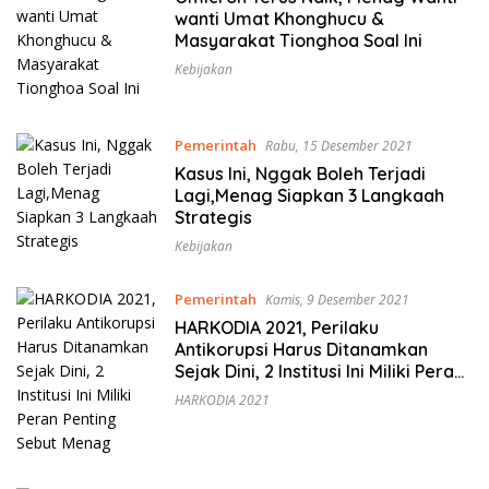
wanti Umat Khonghucu &
Masyarakat Tionghoa Soal Ini
Kebijakan
Pemerintah
Rabu, 15 Desember 2021
Kasus Ini, Nggak Boleh Terjadi
Lagi,Menag Siapkan 3 Langkaah
Strategis
Kebijakan
Pemerintah
Kamis, 9 Desember 2021
HARKODIA 2021, Perilaku
Antikorupsi Harus Ditanamkan
Sejak Dini, 2 Institusi Ini Miliki Peran
Penting Sebut Menag
HARKODIA 2021