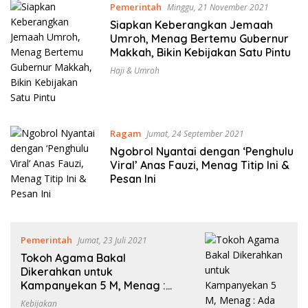
Pemerintah
Minggu, 21 November 2021
Siapkan Keberangkan Jemaah
Umroh, Menag Bertemu Gubernur
Makkah, Bikin Kebijakan Satu Pintu
Haji & Umroh
Ragam
Jumat, 24 September 2021
Ngobrol Nyantai dengan ‘Penghulu
Viral’ Anas Fauzi, Menag Titip Ini &
Pesan Ini
Pemerintah
Jumat, 23 Juli 2021
Tokoh Agama Bakal
Dikerahkan untuk
Kampanyekan 5 M, Menag :
Ada 50 Ribu Penyuluh Agama
Kebijakan