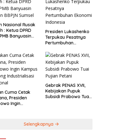
 Nasional Rusak
a DPRD
Presiden Lukashenko
 PMB Banyuasin
Terpukau Pesatnya
n BBPJN Sumsel
Pertumbuhan
Ekonomi Indonesia
Gebrak PENAS XVII,
Kebijakan Pupuk
an Cuma Cetak
Subsidi Prabowo Tuai
ana, Presiden
Pujian Petani
owo Ingin
pus Sokong
trialisasi
onal
Selengkapnya