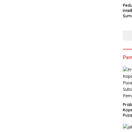
Pedu
Inte
Suma
Salu
Sem
Pem
Pra
Kope
Pusa
Subs
Peme