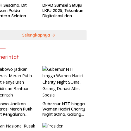
li Sesama, Dit
DPRD Sumsel Setujui
lkam Polda
LKPJ 2025, Tekankan
tera Selatan
Digitalisasi dan
rkan Bantuan
Optimalisasi
bako
Pendapatan Daerah
Selengkapnya
erintah
bowo Jadikan
Gubernur NTT hingga
rasi Merah Putih
Wamen Hadiri Charity
t Penyaluran
Night SOIna, Galang
idi dan Bantuan
Donasi Atlet Spesial
rintah