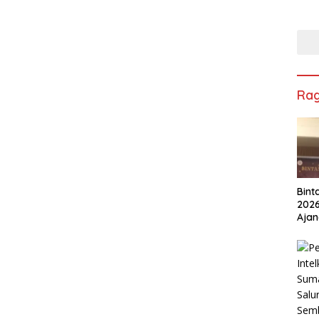
Ra
Bint
2026
Ajan
Ped
Berk
Lest