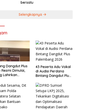
bersatu
Selengkapnya
gam
ang Dangdut Plus
43 Peserta Adu Vokal
 Resmi Dimulai,
di Audisi Perdana
g Lahirkan
Bintang Dangdut Plus
angdut
Palembang 2026
ualitas Sekaligus
arikan Budaya