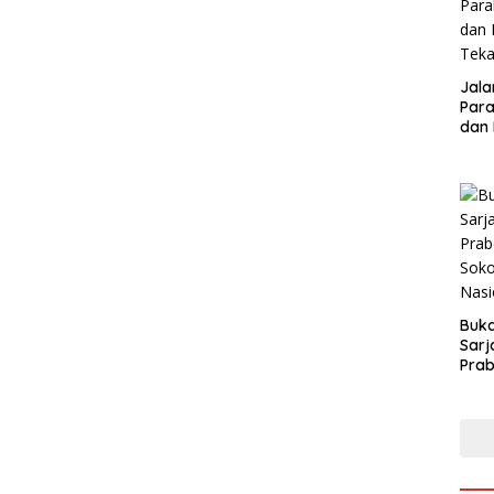
Jalan
Parah : Ketu
dan
Teka
Buk
Sarj
Prab
Kam
Indus
Nasi