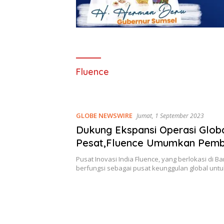
Fluence
GLOBE NEWSWIRE
Jumat, 1 September 2023
Dukung Ekspansi Operasi Glob
Pesat,Fluence Umumkan Pem
Pusat Inovasi India
Pusat Inovasi India Fluence, yang berlokasi di B
berfungsi sebagai pusat keunggulan global unt