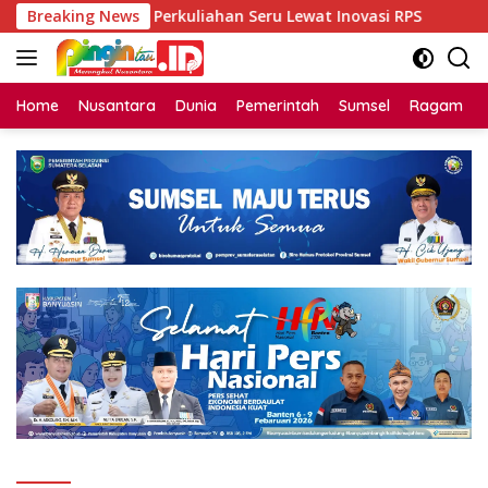
Langsung
 Unsri Dorong Perkuliahan Seru Lewat Inovasi RPS
Breaking News
Bin
ke
konten
Home
Nusantara
Dunia
Pemerintah
Sumsel
Ragam