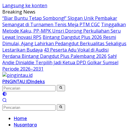
Langsung ke konten
Breaking News
“Biar Buntu Tetap Sombong!” Slogan Unik Pembakar
Semangat di Turnamen Tenis Meja PTM CGC
Tinggalkan
Metode Kaku, PP-MPK Unsri Dorong Perkuliahan Seru
Lewat Inovasi RPS
Bintang Dangdut Plus 2026 Resmi
Dimulai, Ajang Lahirkan Pedangdut Berkualitas Sekaligus
Lestarikan Budaya
43 Peserta Adu Vokal di Audisi
Perdana Bintang Dangdut Plus Palembang 2026
Sah!
Andie Dinialdie Terpilih Jadi Ketua DPD Golkar Sumsel
Periode 2026–2031
PINGINTAU.ID
Indeks
Home
Nusantara