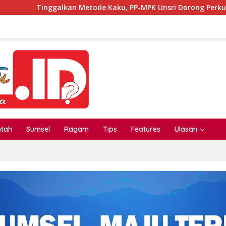
an Metode Kaku, PP-MPK Unsri Dorong Perkuliahan Seru Lewat I
ntah
Sumsel
Ragam
Tips
Features
Ulasan