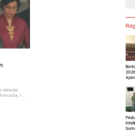
Ra
n
Bint
2026
Ajan
Ped
Berk
s didaulat
Lest
Pancasila, 1…
Pedu
Inte
Suma
Salu