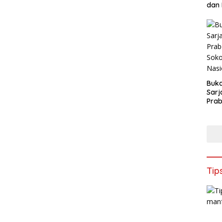
dan
Teka
Buk
Sarj
Prab
Kam
Indus
Nasi
Tip