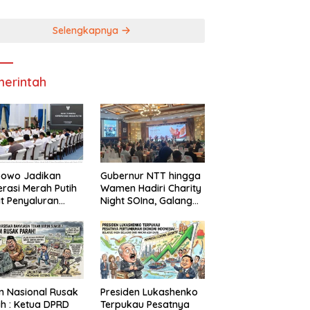
bako
Pendapatan Daerah
Selengkapnya
erintah
bowo Jadikan
Gubernur NTT hingga
rasi Merah Putih
Wamen Hadiri Charity
t Penyaluran
Night SOIna, Galang
idi dan Bantuan
Donasi Atlet Spesial
rintah
 Nasional Rusak
Presiden Lukashenko
a DPRD
Terpukau Pesatnya