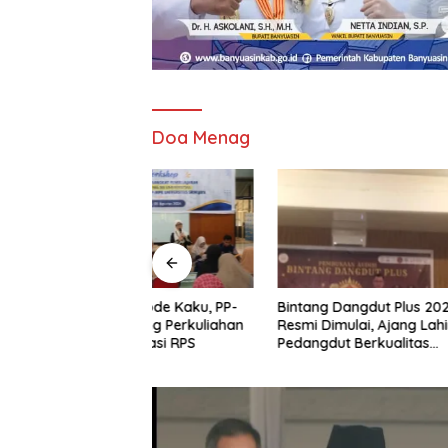
Doa Menag
Metode Kaku, PP-
Bintang Dangdut Plus 2026
43 Peser
orong Perkuliahan
Resmi Dimulai, Ajang Lahirkan
Perdana 
Inovasi RPS
Pedangdut Berkualitas
Palemba
Sekaligus Lestarikan Budaya