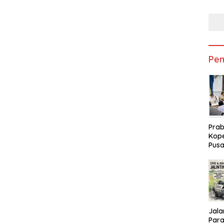
Sem
Pem
Pra
Kope
Pusa
Subs
Peme
Jalan
Parah : Ketu