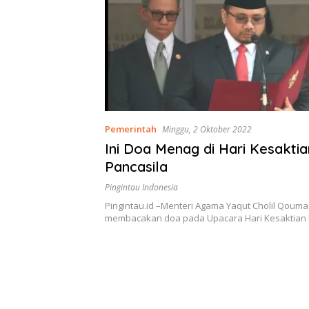
Pemerintah
Minggu, 2 Oktober 2022
Ini Doa Menag di Hari Kesaktia
Pancasila
Pingintau Indonesia
Pingintau.id –Menteri Agama Yaqut Cholil Qouma
membacakan doa pada Upacara Hari Kesaktian 