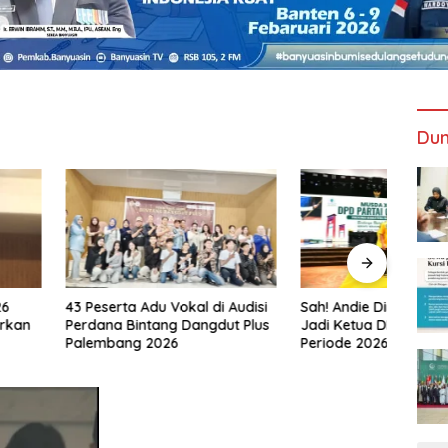
Dun
ta Adu Vokal di Audisi
Sah! Andie Dinialdie Terpilih
Tanpa
Bintang Dangdut Plus
Jadi Ketua DPD Golkar Sumsel
Bersa
ng 2026
Periode 2026–2031
Tiket
Sums