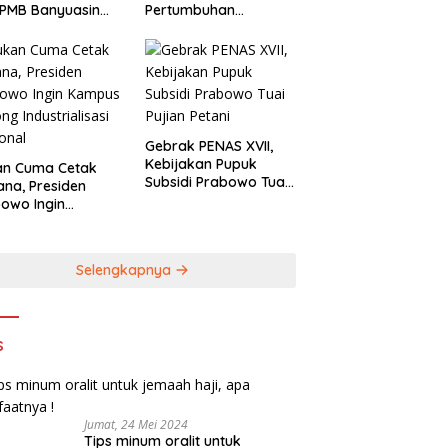
 PMB Banyuasin
Pertumbuhan
n BBPJN Sumsel
Ekonomi Indonesia
Gebrak PENAS XVII,
Kebijakan Pupuk
an Cuma Cetak
Subsidi Prabowo Tuai
ana, Presiden
Pujian Petani
owo Ingin
pus Sokong
trialisasi
onal
Selengkapnya
s
Jumat, 24 Mei 2024
Tips minum oralit untuk