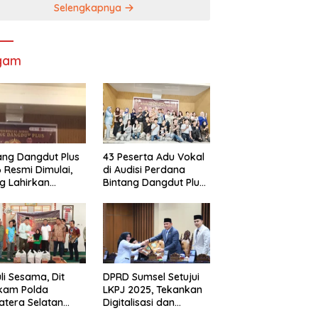
Selengkapnya
gam
ang Dangdut Plus
43 Peserta Adu Vokal
 Resmi Dimulai,
di Audisi Perdana
g Lahirkan
Bintang Dangdut Plus
angdut
Palembang 2026
ualitas Sekaligus
arikan Budaya
li Sesama, Dit
DPRD Sumsel Setujui
lkam Polda
LKPJ 2025, Tekankan
tera Selatan
Digitalisasi dan
rkan Bantuan
Optimalisasi