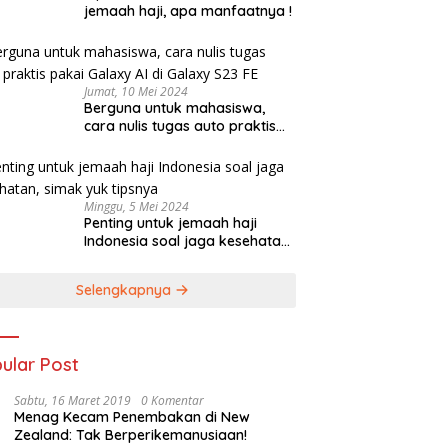
jemaah haji, apa manfaatnya !
Jumat, 10 Mei 2024
Berguna untuk mahasiswa,
cara nulis tugas auto praktis
pakai Galaxy AI di Galaxy S23
FE
Minggu, 5 Mei 2024
Penting untuk jemaah haji
Indonesia soal jaga kesehatan,
simak yuk tipsnya
Selengkapnya
ular Post
Sabtu, 16 Maret 2019
0 Komentar
Menag Kecam Penembakan di New
Zealand: Tak Berperikemanusiaan!