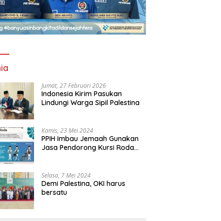
ia
Jumat, 27 Februari 2026
Indonesia Kirim Pasukan
Lindungi Warga Sipil Palestina
Kamis, 23 Mei 2024
PPIH Imbau Jemaah Gunakan
Jasa Pendorong Kursi Roda
 Tanding! 17 Daerah
Wagub Cik Ujang Launching
M
Resmi Masjidil Haram
tu, Andie Dinialdie Kunci
Ekosistem Rantai Pasok GSMP-
K
 Calon Ketua Golkar
MBG, Tegaskan Komitmen
B
Selasa, 7 Mei 2024
el
Perkuat Ketahanan Pangan
P
Demi Palestina, OKI harus
dan Kendalikan Inflasi
bersatu