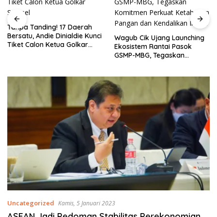
Tanpa Tanding! 17 Daerah
Bersatu, Andie Dinialdie Kunci
Wagub Cik Ujang Launching
Tiket Calon Ketua Golkar
Ekosistem Rantai Pasok
Sumsel
GSMP-MBG, Tegaskan
Komitmen Perkuat
Ketahanan Pangan dan
Kendalikan Inflasi
Uncategorized
Kamis, 5 Januari 2023
ASEAN Jadi Pedoman Stabilitas Perekonomian