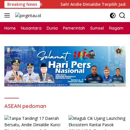
Langsung
 Palembang 2026
Breaking News
Sah! Andie Dinialdie Terpilih Jadi Ket
ke
konten
Home
Nusantara
Dunia
Pemerintah
Sumsel
Ragam
ASEAN pedoman