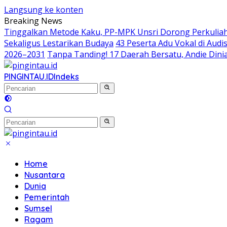
Langsung ke konten
Breaking News
Tinggalkan Metode Kaku, PP-MPK Unsri Dorong Perkuliah
Sekaligus Lestarikan Budaya
43 Peserta Adu Vokal di Aud
2026–2031
Tanpa Tanding! 17 Daerah Bersatu, Andie Dinia
PINGINTAU.ID
Indeks
Home
Nusantara
Dunia
Pemerintah
Sumsel
Ragam