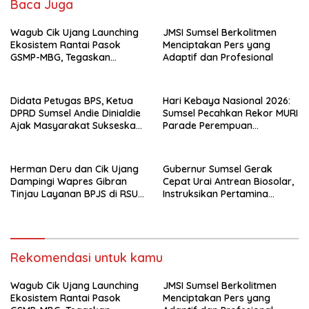
Baca Juga
Wagub Cik Ujang Launching
JMSI Sumsel Berkolitmen
Ekosistem Rantai Pasok
Menciptakan Pers yang
GSMP-MBG, Tegaskan
Adaptif dan Profesional
Komitmen Perkuat
Ketahanan Pangan dan
Kendalikan Inflasi
Didata Petugas BPS, Ketua
Hari Kebaya Nasional 2026:
DPRD Sumsel Andie Dinialdie
Sumsel Pecahkan Rekor MURI
Ajak Masyarakat Sukseskan
Parade Perempuan
Sensus Ekonomi 2026
Berbusana Songket
Terbanyak
Herman Deru dan Cik Ujang
Gubernur Sumsel Gerak
Dampingi Wapres Gibran
Cepat Urai Antrean Biosolar,
Tinjau Layanan BPJS di RSUD
Instruksikan Pertamina
Siti Fatimah Palembang
Jamin Pasokan 24 Jam dan
Atur Distribusi Kendaraan
Rekomendasi untuk kamu
Wagub Cik Ujang Launching
JMSI Sumsel Berkolitmen
Ekosistem Rantai Pasok
Menciptakan Pers yang