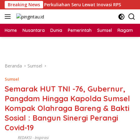
Langsung
Unsri Dorong Perkuliahan Seru Lewat Inovasi RPS
Breaking News
Binta
ke
konten
Home
Nusantara
Dunia
Pemerintah
Sumsel
Ragam
Beranda
Sumsel
Sumsel
Semarak HUT TNI -76, Gubernur,
Pangdam Hingga Kapolda Sumsel
Kompak Olahraga Bareng & Bakti
Sosial : Bangun Sinergi Perangi
Covid-19
REDAKSI
-
Inspirasi