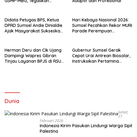
GSMP-MBG, Tegaskan
Adaptif dan Profesional
Komitmen Perkuat
Ketahanan Pangan dan
Kendalikan Inflasi
Didata Petugas BPS, Ketua
Hari Kebaya Nasional 2026:
DPRD Sumsel Andie Dinialdie
Sumsel Pecahkan Rekor MURI
Ajak Masyarakat Sukseskan
Parade Perempuan
Sensus Ekonomi 2026
Berbusana Songket
Terbanyak
Herman Deru dan Cik Ujang
Gubernur Sumsel Gerak
Dampingi Wapres Gibran
Cepat Urai Antrean Biosolar,
Tinjau Layanan BPJS di RSUD
Instruksikan Pertamina
Siti Fatimah Palembang
Jamin Pasokan 24 Jam dan
Atur Distribusi Kendaraan
Dunia
Jumat,
27
Februari 2026
Indonesia Kirim Pasukan Lindungi Warga Sipil
Palestina