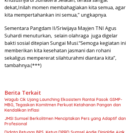
khususnya di Sumatera Selatan, terasa sangat
dekat,Inilah momen membahagiakan kita semua, agar
kita mempertahankan ini semua,” ungkapnya.
Sementara Pangdam II/Sriwijaya Mayjen TNI Agus
Suhardi menuturkan, selain olahraga juga digelar
bakti sosial ditepian Sungai Musi.“Semoga kegiatan ini
memberikan kita kesehatan jasmani dan rohani
sekaligus mempererat silahturahmi diantara kita”,
tambahnya.(***)
Berita Terkait
Wagub Cik Ujang Launching Ekosistem Rantai Pasok GSMP-
MBG, Tegaskan Komitmen Perkuat Ketahanan Pangan dan
Kendalikan Inflasi
JMSI Sumsel Berkolitmen Menciptakan Pers yang Adaptif dan
Profesional
Didata Petugas BPS, Ketua DPRD Sumsel Andie Dinialdie Ajak