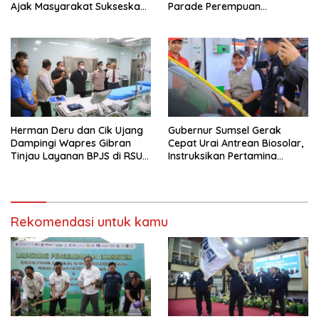
Ajak Masyarakat Sukseskan
Parade Perempuan
Sensus Ekonomi 2026
Berbusana Songket
Terbanyak
Herman Deru dan Cik Ujang
Gubernur Sumsel Gerak
Dampingi Wapres Gibran
Cepat Urai Antrean Biosolar,
Tinjau Layanan BPJS di RSUD
Instruksikan Pertamina
Siti Fatimah Palembang
Jamin Pasokan 24 Jam dan
Atur Distribusi Kendaraan
Rekomendasi untuk kamu