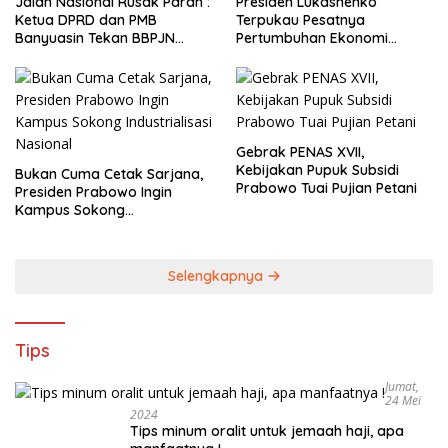
Jalan Nasional Rusak Parah :
Presiden Lukashenko
Ketua DPRD dan PMB
Terpukau Pesatnya
Banyuasin Tekan BBPJN
Pertumbuhan Ekonomi
Sumsel
Indonesia
Gebrak PENAS XVII,
Kebijakan Pupuk Subsidi
Bukan Cuma Cetak Sarjana,
Prabowo Tuai Pujian Petani
Presiden Prabowo Ingin
Kampus Sokong
Industrialisasi Nasional
Selengkapnya
Tips
Jumat,
24 Mei
2024
Tips minum oralit untuk jemaah haji, apa