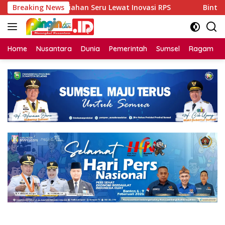
Langsung
 Perkuliahan Seru Lewat Inovasi RPS
Breaking News
Bintang Dangdut 
ke
konten
Home
Nusantara
Dunia
Pemerintah
Sumsel
Ragam