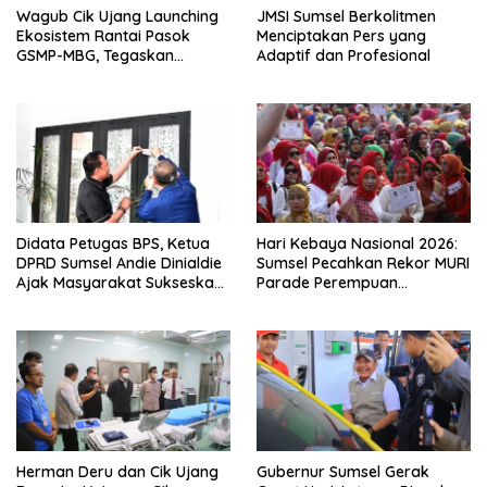
Wagub Cik Ujang Launching
JMSI Sumsel Berkolitmen
Ekosistem Rantai Pasok
Menciptakan Pers yang
GSMP-MBG, Tegaskan
Adaptif dan Profesional
Komitmen Perkuat
Ketahanan Pangan dan
Kendalikan Inflasi
Didata Petugas BPS, Ketua
Hari Kebaya Nasional 2026:
DPRD Sumsel Andie Dinialdie
Sumsel Pecahkan Rekor MURI
Ajak Masyarakat Sukseskan
Parade Perempuan
Sensus Ekonomi 2026
Berbusana Songket
Terbanyak
Herman Deru dan Cik Ujang
Gubernur Sumsel Gerak