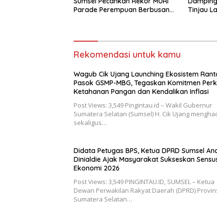
Sumsel Pecahkan Rekor MURI
Damping
Parade Perempuan Berbusana
Tinjau L
Songket Terbanyak
Siti Fat
Rekomendasi untuk kamu
Wagub Cik Ujang Launching Ekosistem Rant
Pasok GSMP-MBG, Tegaskan Komitmen Perk
Ketahanan Pangan dan Kendalikan Inflasi
Post Views: 3,549 Pingintau.id – Wakil Gubernur
Sumatera Selatan (Sumsel) H. Cik Ujang menghad
sekaligus…
Didata Petugas BPS, Ketua DPRD Sumsel An
Dinialdie Ajak Masyarakat Sukseskan Sensu
Ekonomi 2026
Post Views: 3,549 PINGINTAU.ID, SUMSEL – Ketua
Dewan Perwakilan Rakyat Daerah (DPRD) Provin
Sumatera Selatan…