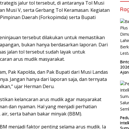
trategis jalur tol tersebut, di antaranya Tol Musi
Ra
an Musi V, serta Gerbang Tol Keramasan. Kegiatan
i Pimpinan Daerah (Forkopimda) serta Bupati
ninjauan tersebut dilakukan untuk memastikan
i lapangan, bukan hanya berdasarkan laporan. Dari
uas jalan tol tersebut sudah layak untuk
caran arus mudik masyarakat.
Bint
2026
m, Pak Kapolda, dan Pak Bupati dari Musi Landas
Ajan
Ped
ya. Jangan hanya dari laporan saja, dan ternyata
Berk
alkan,” ujar Herman Deru.
Lest
stikan kelancaran arus mudik agar masyarakat
an dan nyaman. Hal yang menjadi perhatian
, air, serta bahan bakar minyak (BBM).
Pedu
Inte
M menjadi faktor penting selama arus mudik. Ia
Suma