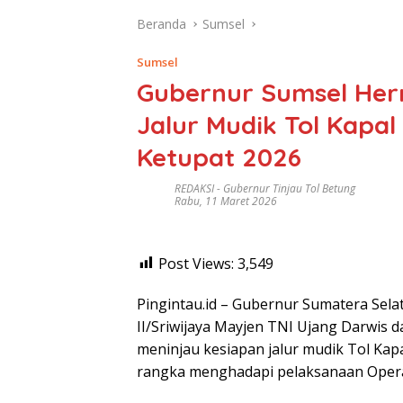
Beranda
Sumsel
Sumsel
Gubernur Sumsel Her
Jalur Mudik Tol Kapal
Ketupat 2026
REDAKSI
-
Gubernur Tinjau Tol Betung
Rabu, 11 Maret 2026
Post Views:
3,549
Pingintau.id – Gubernur Sumatera Sel
II/Sriwijaya Mayjen TNI Ujang Darwis 
meninjau kesiapan jalur mudik Tol Kap
rangka menghadapi pelaksanaan Operasi