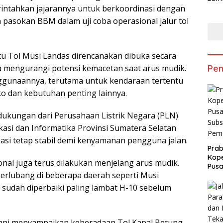
intahkan jajarannya untuk berkoordinasi dengan
Salu
Sem
 pasokan BBM dalam uji coba operasional jalur tol
u Tol Musi Landas direncanakan dibuka secara
a mengurangi potensi kemacetan saat arus mudik.
Pem
nggunaannya, terutama untuk kendaraan tertentu
o dan kebutuhan penting lainnya.
dukungan dari Perusahaan Listrik Negara (PLN)
asi dan Informatika Provinsi Sumatera Selatan
ikasi tetap stabil demi kenyamanan pengguna jalan.
Pra
Kope
nal juga terus dilakukan menjelang arus mudik.
Pusa
erlubang di beberapa daerah seperti Musi
Subs
Peme
sudah diperbaiki paling lambat H-10 sebelum
lani menyampaikan keberadaan Tol Kapal Betung