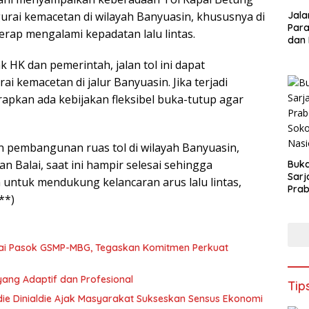
ai kemacetan di wilayah Banyuasin, khususnya di
Jalan
Parah : Ketu
kerap mengalami kepadatan lalu lintas.
dan
Teka
HK dan pemerintah, jalan tol ini dapat
kemacetan di jalur Banyuasin. Jika terjadi
rapkan ada kebijakan fleksibel buka-tutup agar
 pembangunan ruas tol di wilayah Banyuasin,
n Balai, saat ini hampir selesai sehingga
Buk
Sarj
untuk mendukung kelancaran arus lalu lintas,
Prab
**)
Kam
Indus
Nasi
tai Pasok GSMP-MBG, Tegaskan Komitmen Perkuat
yang Adaptif dan Profesional
Tip
ie Dinialdie Ajak Masyarakat Sukseskan Sensus Ekonomi