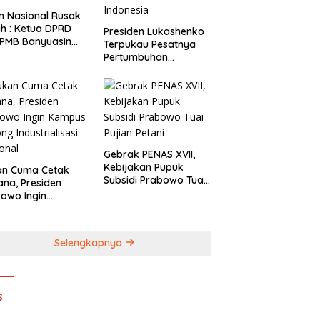
 Nasional Rusak
a DPRD
Presiden Lukashenko
 PMB Banyuasin
Terpukau Pesatnya
n BBPJN Sumsel
Pertumbuhan
Ekonomi Indonesia
Gebrak PENAS XVII,
Kebijakan Pupuk
an Cuma Cetak
Subsidi Prabowo Tuai
ana, Presiden
Pujian Petani
owo Ingin
pus Sokong
trialisasi
onal
Selengkapnya
s