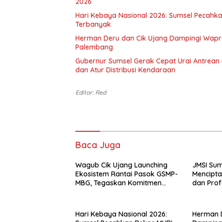
2026
Hari Kebaya Nasional 2026: Sumsel Pecah
Terbanyak
Herman Deru dan Cik Ujang Dampingi Wapres
Palembang
Gubernur Sumsel Gerak Cepat Urai Antrean 
dan Atur Distribusi Kendaraan
Editor: Red
Baca Juga
Wagub Cik Ujang Launching
JMSI Sum
Ekosistem Rantai Pasok GSMP-
Mencipta
MBG, Tegaskan Komitmen
dan Prof
Perkuat Ketahanan Pangan
dan Kendalikan Inflasi
Hari Kebaya Nasional 2026:
Herman D