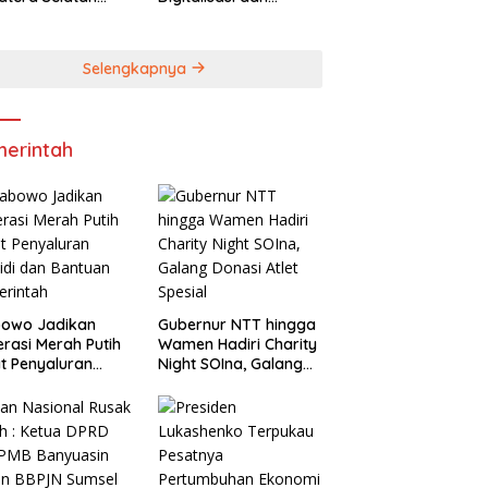
rkan Bantuan
Optimalisasi
bako
Pendapatan Daerah
Selengkapnya
erintah
bowo Jadikan
Gubernur NTT hingga
rasi Merah Putih
Wamen Hadiri Charity
t Penyaluran
Night SOIna, Galang
idi dan Bantuan
Donasi Atlet Spesial
rintah