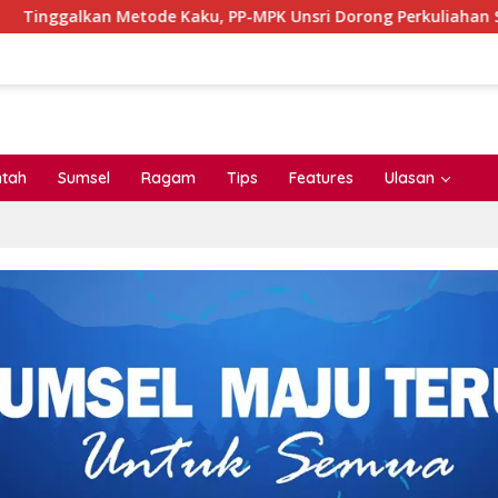
ode Kaku, PP-MPK Unsri Dorong Perkuliahan Seru Lewat Inovasi
ntah
Sumsel
Ragam
Tips
Features
Ulasan