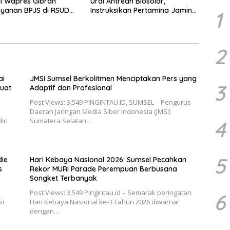
i Wapres Gibran
Urai Antrean Biosolar,
ayanan BPJS di RSUD
Instruksikan Pertamina Jamin
1
imah Palembang
Pasokan 24 Jam dan Atur
Distribusi Kendaraan
2
ai
JMSI Sumsel Berkolitmen Menciptakan Pers yang
3
uat
Adaptif dan Profesional
Post Views: 3,549 PINGINTAU.ID, SUMSEL – Pengurus
Daerah Jaringan Media Siber Indonesia (JMSI)
iri
Sumatera Selatan…
4
5
die
Hari Kebaya Nasional 2026: Sumsel Pecahkan
s
Rekor MURI Parade Perempuan Berbusana
Songket Terbanyak
Post Views: 3,549 Pingintau.id – Semarak peringatan
6
si
Hari Kebaya Nasional ke-3 Tahun 2026 diwarnai
dengan…