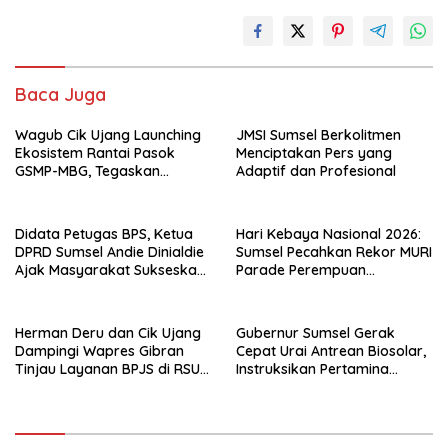
Baca Juga
Wagub Cik Ujang Launching
JMSI Sumsel Berkolitmen
Ekosistem Rantai Pasok
Menciptakan Pers yang
GSMP-MBG, Tegaskan
Adaptif dan Profesional
Komitmen Perkuat
Ketahanan Pangan dan
Kendalikan Inflasi
Didata Petugas BPS, Ketua
Hari Kebaya Nasional 2026:
DPRD Sumsel Andie Dinialdie
Sumsel Pecahkan Rekor MURI
Ajak Masyarakat Sukseskan
Parade Perempuan
Sensus Ekonomi 2026
Berbusana Songket
Terbanyak
Herman Deru dan Cik Ujang
Gubernur Sumsel Gerak
Dampingi Wapres Gibran
Cepat Urai Antrean Biosolar,
Tinjau Layanan BPJS di RSUD
Instruksikan Pertamina
Siti Fatimah Palembang
Jamin Pasokan 24 Jam dan
Atur Distribusi Kendaraan