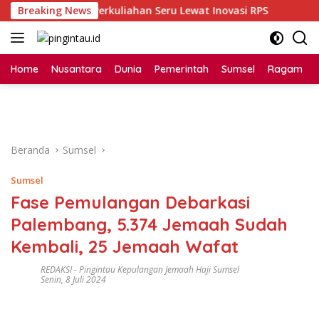
Langsung
sri Dorong Perkuliahan Seru Lewat Inovasi RPS
Breaking News
Bintan
ke
konten
Home
Nusantara
Dunia
Pemerintah
Sumsel
Ragam
Beranda
Sumsel
Sumsel
Fase Pemulangan Debarkasi
Palembang, 5.374 Jemaah Sudah
Kembali, 25 Jemaah Wafat
REDAKSI
-
Pingintau Kepulangan Jemaah Haji Sumsel
Senin, 8 Juli 2024