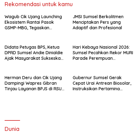
Rekomendasi untuk kamu
Wagub Cik Ujang Launching
JMSI Sumsel Berkolitmen
Ekosistem Rantai Pasok
Menciptakan Pers yang
GSMP-MBG, Tegaskan
Adaptif dan Profesional
Komitmen Perkuat
Ketahanan Pangan dan
Kendalikan Inflasi
Didata Petugas BPS, Ketua
Hari Kebaya Nasional 2026:
DPRD Sumsel Andie Dinialdie
Sumsel Pecahkan Rekor MURI
Ajak Masyarakat Sukseskan
Parade Perempuan
Sensus Ekonomi 2026
Berbusana Songket
Terbanyak
Herman Deru dan Cik Ujang
Gubernur Sumsel Gerak
Dampingi Wapres Gibran
Cepat Urai Antrean Biosolar,
Tinjau Layanan BPJS di RSUD
Instruksikan Pertamina
Siti Fatimah Palembang
Jamin Pasokan 24 Jam dan
Atur Distribusi Kendaraan
Dunia