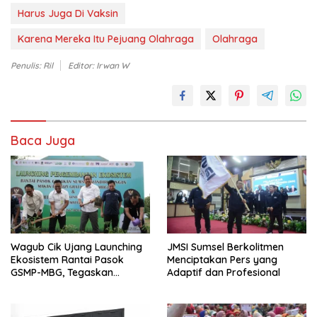
Harus Juga Di Vaksin
Karena Mereka Itu Pejuang Olahraga
Olahraga
Penulis: Ril
Editor: Irwan W
Baca Juga
Wagub Cik Ujang Launching
JMSI Sumsel Berkolitmen
Ekosistem Rantai Pasok
Menciptakan Pers yang
GSMP-MBG, Tegaskan
Adaptif dan Profesional
Komitmen Perkuat
Ketahanan Pangan dan
Kendalikan Inflasi