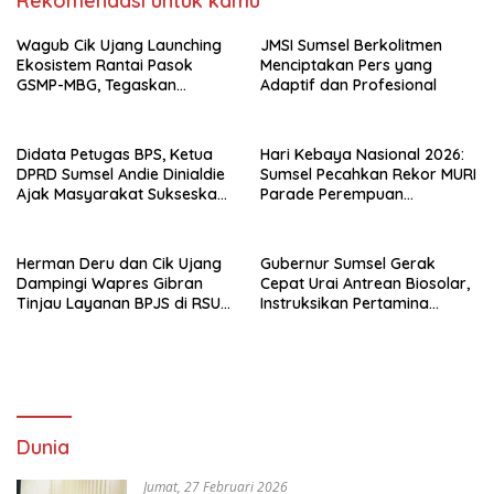
Rekomendasi untuk kamu
Wagub Cik Ujang Launching
JMSI Sumsel Berkolitmen
Ekosistem Rantai Pasok
Menciptakan Pers yang
GSMP-MBG, Tegaskan
Adaptif dan Profesional
Komitmen Perkuat
Ketahanan Pangan dan
Kendalikan Inflasi
Didata Petugas BPS, Ketua
Hari Kebaya Nasional 2026:
DPRD Sumsel Andie Dinialdie
Sumsel Pecahkan Rekor MURI
Ajak Masyarakat Sukseskan
Parade Perempuan
Sensus Ekonomi 2026
Berbusana Songket
Terbanyak
Herman Deru dan Cik Ujang
Gubernur Sumsel Gerak
Dampingi Wapres Gibran
Cepat Urai Antrean Biosolar,
Tinjau Layanan BPJS di RSUD
Instruksikan Pertamina
Siti Fatimah Palembang
Jamin Pasokan 24 Jam dan
Atur Distribusi Kendaraan
Dunia
Jumat, 27 Februari 2026