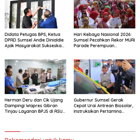
Didata Petugas BPS, Ketua
Hari Kebaya Nasional 2026:
DPRD Sumsel Andie Dinialdie
Sumsel Pecahkan Rekor MURI
Ajak Masyarakat Sukseskan
Parade Perempuan
Sensus Ekonomi 2026
Berbusana Songket
Terbanyak
Herman Deru dan Cik Ujang
Gubernur Sumsel Gerak
Dampingi Wapres Gibran
Cepat Urai Antrean Biosolar,
Tinjau Layanan BPJS di RSUD
Instruksikan Pertamina
Siti Fatimah Palembang
Jamin Pasokan 24 Jam dan
Atur Distribusi Kendaraan