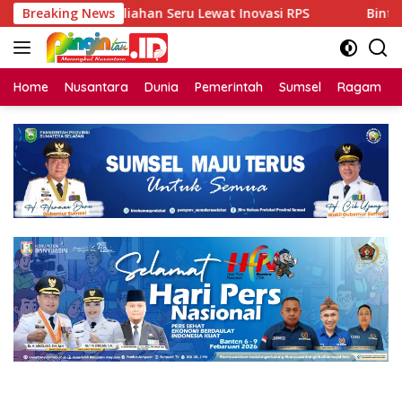
Langsung
g Perkuliahan Seru Lewat Inovasi RPS
Breaking News
Bintang Dangdut 
ke
konten
Home
Nusantara
Dunia
Pemerintah
Sumsel
Ragam