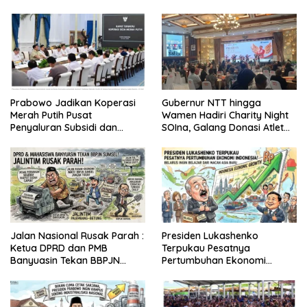
Prabowo Jadikan Koperasi
Gubernur NTT hingga
Merah Putih Pusat
Wamen Hadiri Charity Night
Penyaluran Subsidi dan
SOIna, Galang Donasi Atlet
Bantuan Pemerintah
Spesial
Jalan Nasional Rusak Parah :
Presiden Lukashenko
Ketua DPRD dan PMB
Terpukau Pesatnya
Banyuasin Tekan BBPJN
Pertumbuhan Ekonomi
Sumsel
Indonesia