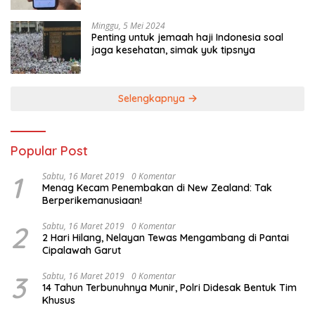
Minggu, 5 Mei 2024
Penting untuk jemaah haji Indonesia soal
jaga kesehatan, simak yuk tipsnya
Selengkapnya
Popular Post
1
Sabtu, 16 Maret 2019
0 Komentar
Menag Kecam Penembakan di New Zealand: Tak
Berperikemanusiaan!
2
Sabtu, 16 Maret 2019
0 Komentar
2 Hari Hilang, Nelayan Tewas Mengambang di Pantai
Cipalawah Garut
3
Sabtu, 16 Maret 2019
0 Komentar
14 Tahun Terbunuhnya Munir, Polri Didesak Bentuk Tim
Khusus