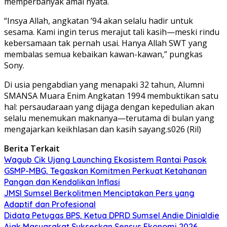
memperbanyak amal nyata.
“Insya Allah, angkatan ’94 akan selalu hadir untuk
sesama. Kami ingin terus merajut tali kasih—meski rindu
kebersamaan tak pernah usai. Hanya Allah SWT yang
membalas semua kebaikan kawan-kawan,” pungkas
Sony.
Di usia pengabdian yang menapaki 32 tahun, Alumni
SMANSA Muara Enim Angkatan 1994 membuktikan satu
hal: persaudaraan yang dijaga dengan kepedulian akan
selalu menemukan maknanya—terutama di bulan yang
mengajarkan keikhlasan dan kasih sayang.s026 (Ril)
Berita Terkait
Wagub Cik Ujang Launching Ekosistem Rantai Pasok
GSMP-MBG, Tegaskan Komitmen Perkuat Ketahanan
Pangan dan Kendalikan Inflasi
JMSI Sumsel Berkolitmen Menciptakan Pers yang
Adaptif dan Profesional
Didata Petugas BPS, Ketua DPRD Sumsel Andie Dinialdie
Ajak Masyarakat Sukseskan Sensus Ekonomi 2026