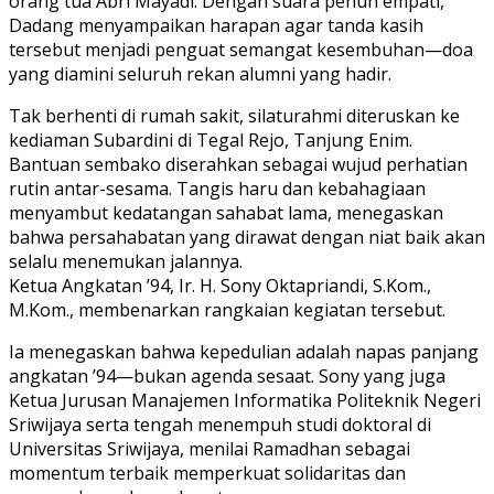
orang tua Abri Mayadi. Dengan suara penuh empati,
Dadang menyampaikan harapan agar tanda kasih
tersebut menjadi penguat semangat kesembuhan—doa
yang diamini seluruh rekan alumni yang hadir.
Tak berhenti di rumah sakit, silaturahmi diteruskan ke
kediaman Subardini di Tegal Rejo, Tanjung Enim.
Bantuan sembako diserahkan sebagai wujud perhatian
rutin antar-sesama. Tangis haru dan kebahagiaan
menyambut kedatangan sahabat lama, menegaskan
bahwa persahabatan yang dirawat dengan niat baik akan
selalu menemukan jalannya.
Ketua Angkatan ’94, Ir. H. Sony Oktapriandi, S.Kom.,
M.Kom., membenarkan rangkaian kegiatan tersebut.
Ia menegaskan bahwa kepedulian adalah napas panjang
angkatan ’94—bukan agenda sesaat. Sony yang juga
Ketua Jurusan Manajemen Informatika Politeknik Negeri
Sriwijaya serta tengah menempuh studi doktoral di
Universitas Sriwijaya, menilai Ramadhan sebagai
momentum terbaik memperkuat solidaritas dan