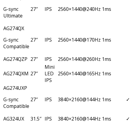
G-sync
27″
IPS
2560×1440@240Hz
1ms
Ultimate
AG274QX
G-sync
27″
IPS
2560×1440@170Hz
1ms
Compatible
AG274QZP
27″
IPS
2560×1440@260Hz
1ms
Mini
AG274QXM
27″
LED
2560×1440@165Hz
1ms
IPS
AG274UXP
G-sync
27″
IPS
3840×2160@144Hz
1ms
✓
Compatible
AG324UX
31.5″
IPS
3840×2160@144Hz
1ms
✓