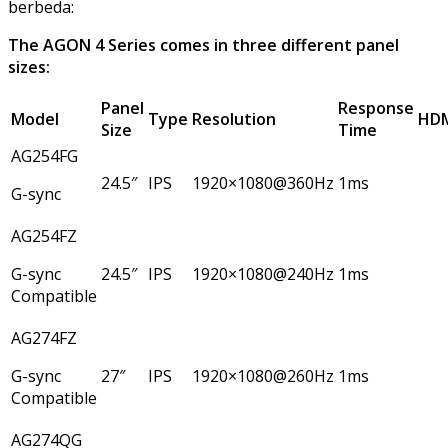
berbeda:
The AGON 4 Series comes in three different panel
sizes:
Panel
Response
Model
Type
Resolution
HDM
Size
Time
AG254FG
24.5″
IPS
1920×1080@360Hz
1ms
G-sync
AG254FZ
G-sync
24.5″
IPS
1920×1080@240Hz
1ms
Compatible
AG274FZ
G-sync
27″
IPS
1920×1080@260Hz
1ms
Compatible
AG274QG