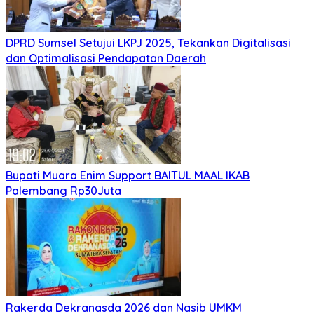
DPRD Sumsel Setujui LKPJ 2025, Tekankan Digitalisasi
dan Optimalisasi Pendapatan Daerah
Bupati Muara Enim Support BAITUL MAAL IKAB
Palembang Rp30Juta
Rakerda Dekranasda 2026 dan Nasib UMKM