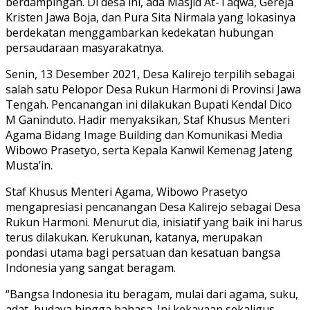
berdampingan. Di desa ini, ada Masjid At-Taqwa, Gereja
Kristen Jawa Boja, dan Pura Sita Nirmala yang lokasinya
berdekatan menggambarkan kedekatan hubungan
persaudaraan masyarakatnya.
Senin, 13 Desember 2021, Desa Kalirejo terpilih sebagai
salah satu Pelopor Desa Rukun Harmoni di Provinsi Jawa
Tengah. Pencanangan ini dilakukan Bupati Kendal Dico
M Ganinduto. Hadir menyaksikan, Staf Khusus Menteri
Agama Bidang Image Building dan Komunikasi Media
Wibowo Prasetyo, serta Kepala Kanwil Kemenag Jateng
Musta’in.
Staf Khusus Menteri Agama, Wibowo Prasetyo
mengapresiasi pencanangan Desa Kalirejo sebagai Desa
Rukun Harmoni. Menurut dia, inisiatif yang baik ini harus
terus dilakukan. Kerukunan, katanya, merupakan
pondasi utama bagi persatuan dan kesatuan bangsa
Indonesia yang sangat beragam.
“Bangsa Indonesia itu beragam, mulai dari agama, suku,
adat, budaya hingga bahasa. Ini kekayaan sekaligus