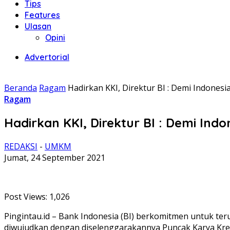
Tips
Features
Ulasan
Opini
Advertorial
Beranda
Ragam
Hadirkan KKI, Direktur BI : Demi Indones
Ragam
Hadirkan KKI, Direktur BI : Demi In
REDAKSI
-
UMKM
Jumat, 24 September 2021
Post Views:
1,026
Pingintau.id – Bank Indonesia (BI) berkomitmen untuk t
diwujudkan dengan diselenggarakannya Puncak Karya Krea