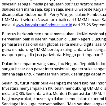
didesain sebagai media penguatan
business network
dalam 
diakses dari mana saja, kapan saja, melalui website Karya
disampaikan Gubernur BI, Perry Warjiyo, dalam Pembukaan Pu
UMKM dari seluruh Nusantara, baik dari UMKM binaan Ba
melalui
www.karyakreatifindonesia.co.id
dari 23-26 Septem
BI terus berkomitmen untuk memajukan UMKM nasional gu
Perwakilan baik di daerah maupun di Luar Negeri. Dukung
pemasaran nasional dan global, serta melalui digitalisas
guna mendorong UMKM berdaya saing, antara lain deng
maupun penyedia jasa pariwisata. Hingga pertengahan Se
Dalam kesempatan yang sama, Ibu Negara Republik Indon
sangat besar dan pasar internasional juga terbuka sanga
dimana saja untuk memasarkan produk sehingga dapat 
Selain itu, turut hadir pula 4 (empat) menteri kabinet In
Investasi, menyampaikan KKI telah mendukung UMKM di si
melalui QRIS. Sementara itu, Menteri Koperasi dan UKM,
bagi masyarakat, khususnya dalam memulihkan ekonomi ba
Sandiaga Uno, juga menyampaikan, “Mari satukan langkah