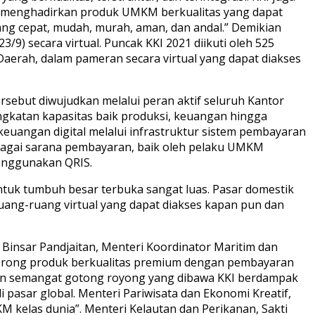
ah menghadirkan produk UMKM berkualitas yang dapat
yang cepat, mudah, murah, aman, dan andal.” Demikian
/9) secara virtual. Puncak KKI 2021 diikuti oleh 525
erah, dalam pameran secara virtual yang dapat diakses
ebut diwujudkan melalui peran aktif seluruh Kantor
ngkatan kapasitas baik produksi, keuangan hingga
 keuangan digital melalui infrastruktur sistem pembayaran
bagai sarana pembayaran, baik oleh pelaku UMKM
nggunakan QRIS.
uk tumbuh besar terbuka sangat luas. Pasar domestik
ruang-ruang virtual yang dapat diakses kapan pun dan
t Binsar Pandjaitan, Menteri Koordinator Maritim dan
ndorong produk berkualitas premium dengan pembayaran
 dan semangat gotong royong yang dibawa KKI berdampak
sar global. Menteri Pariwisata dan Ekonomi Kreatif,
kelas dunia”. Menteri Kelautan dan Perikanan, Sakti