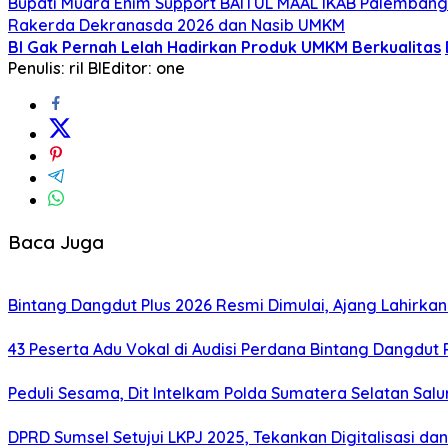
Bupati Muara Enim Support BAITUL MAAL IKAB Palemban
Rakerda Dekranasda 2026 dan Nasib UMKM
BI Gak Pernah Lelah Hadirkan Produk UMKM Berkualitas
Penulis: ril BI
Editor: one
Baca Juga
Bintang Dangdut Plus 2026 Resmi Dimulai, Ajang Lahirka
43 Peserta Adu Vokal di Audisi Perdana Bintang Dangdut
Peduli Sesama, Dit Intelkam Polda Sumatera Selatan Sa
DPRD Sumsel Setujui LKPJ 2025, Tekankan Digitalisasi d