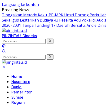
Langsung ke konten
Breaking News
Tinggalkan Metode Kaku, PP-MPK Unsri Dorong Perkuliah
Sekaligus Lestarikan Budaya
43 Peserta Adu Vokal di Aud
2026–2031
Tanpa Tanding! 17 Daerah Bersatu, Andie Dinia
PINGINTAU.ID
Indeks
Home
Nusantara
Dunia
Pemerintah
Sumsel
Ragam