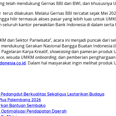
ng telah mendukung Gernas BBI dan BWI, dan khususnya U
e
terus dilakukan. Melalui Gernas BBI tercatat sejak Mei 20
gga hilir termasuk akses pasar yang lebih luas untuk UMK
 seluruh kantor perwakilan Bank Indonesia di dalam serta 
MKM dan Sektor Pariwisata”, acara ini menjadi puncak dari s
k mendukung Gerakan Nasional Bangga Buatan Indonesia (G
 Pagelaran Karya Kreatif,
showcasing
dan pameran produk
nce
, wisuda UMKM
onboarding
, dan pemberian penghargaa
donesia.co.id
.
Dalam hal masyarakat ingin melihat produk
n Pedangdut Berkualitas Sekaligus Lestarikan Budaya
 Plus Palembang 2026
lurkan Bantuan Sembako
an Optimalisasi Pendapatan Daerah