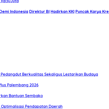
g Rp30Juta
Demi Indonesia
Direktur BI
Hadirkan KKI
Puncak Karya Krea
n Pedangdut Berkualitas Sekaligus Lestarikan Budaya
 Plus Palembang 2026
lurkan Bantuan Sembako
an Optimalisasi Pendapatan Daerah