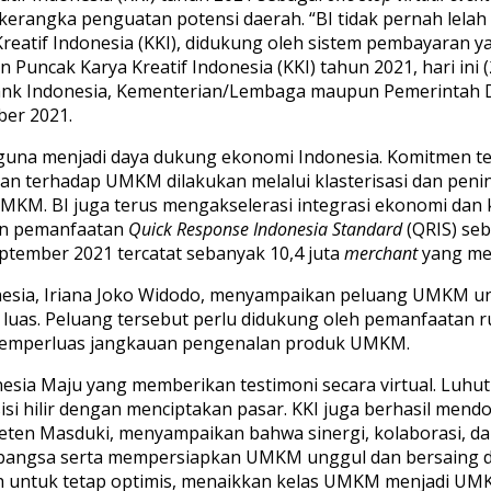
kerangka penguatan potensi daerah. “BI tidak pernah lel
 Kreatif Indonesia (KKI), didukung oleh sistem pembayaran 
ncak Karya Kreatif Indonesia (KKI) tahun 2021, hari ini (23
nk Indonesia, Kementerian/Lembaga maupun Pemerintah Da
ber 2021.
na menjadi daya dukung ekonomi Indonesia. Komitmen ters
an terhadap UMKM dilakukan melalui klasterisasi dan peni
i UMKM. BI juga terus mengakselerasi integrasi ekonomi dan
an pemanfaatan
Quick Response Indonesia Standard
(QRIS) se
ptember 2021 tercatat sebanyak 10,4 juta
merchant
yang me
esia, Iriana Joko Widodo, menyampaikan peluang UMKM unt
t luas. Peluang tersebut perlu didukung oleh pemanfaatan 
memperluas jangkauan pengenalan produk UMKM.
donesia Maju yang memberikan testimoni secara virtual. Luhu
si hilir dengan menciptakan pasar. KKI juga berhasil me
 Teten Masduki, menyampaikan bahwa sinergi, kolaborasi,
ngsa serta mempersiapkan UMKM unggul dan bersaing di pa
 untuk tetap optimis, menaikkan kelas UMKM menjadi UMKM 