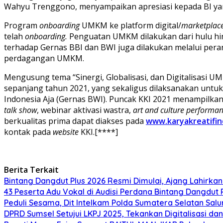
Wahyu Trenggono, menyampaikan apresiasi kepada BI ya
Program
onboarding
UMKM ke platform digital/
marketplac
telah
onboarding.
Penguatan UMKM dilakukan dari hulu hin
terhadap Gernas BBI dan BWI juga dilakukan melalui peran
perdagangan UMKM.
Mengusung tema “Sinergi, Globalisasi, dan Digitalisasi U
sepanjang tahun 2021, yang sekaligus dilaksanakan untu
Indonesia Aja (Gernas BWI). Puncak KKI 2021 menampilkan
talk show
, webinar aktivasi wastra,
art and culture performa
berkualitas prima dapat diakses pada
www.karyakreatifin
kontak pada
website
KKI.[****]
Berita Terkait
Bintang Dangdut Plus 2026 Resmi Dimulai, Ajang Lahirka
43 Peserta Adu Vokal di Audisi Perdana Bintang Dangdut
Peduli Sesama, Dit Intelkam Polda Sumatera Selatan Sa
DPRD Sumsel Setujui LKPJ 2025, Tekankan Digitalisasi d