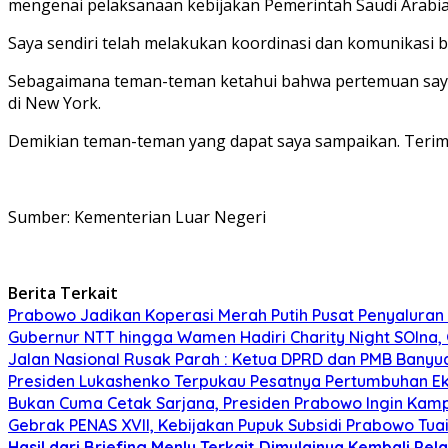
mengenai pelaksanaan kebijakan Pemerintah Saudi Arabia 
Saya sendiri telah melakukan koordinasi dan komunikas
Sebagaimana teman-teman ketahui bahwa pertemuan saya t
di New York.
Demikian teman-teman yang dapat saya sampaikan. Terim
Sumber: Kementerian Luar Negeri​
Berita Terkait
Prabowo Jadikan Koperasi Merah Putih Pusat Penyaluran
Gubernur NTT hingga Wamen Hadiri Charity Night SOIna, G
Jalan Nasional Rusak Parah : Ketua DPRD dan PMB Banyu
Presiden Lukashenko Terpukau Pesatnya Pertumbuhan E
Bukan Cuma Cetak Sarjana, Presiden Prabowo Ingin Kampu
Gebrak PENAS XVII, Kebijakan Pupuk Subsidi Prabowo Tuai 
Hasil dari Briefing
Menlu Terkait Dimulainya Kembali
Pel