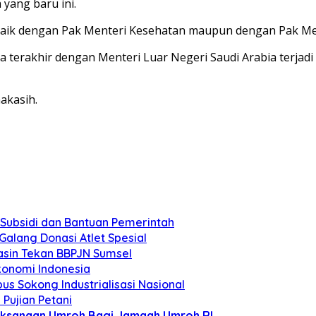
yang baru ini.
i baik dengan Pak Menteri Kesehatan maupun dengan Pak M
erakhir dengan Menteri Luar Negeri Saudi Arabia terjadi 
akasih.
 Subsidi dan Bantuan Pemerintah
alang Donasi Atlet Spesial
asin Tekan BBPJN Sumsel
konomi Indonesia
s Sokong Industrialisasi Nasional
Pujian Petani
aksanaan Umroh Bagi Jamaah Umroh RI