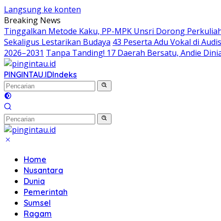
Langsung ke konten
Breaking News
Tinggalkan Metode Kaku, PP-MPK Unsri Dorong Perkuliah
Sekaligus Lestarikan Budaya
43 Peserta Adu Vokal di Aud
2026–2031
Tanpa Tanding! 17 Daerah Bersatu, Andie Dinia
PINGINTAU.ID
Indeks
Home
Nusantara
Dunia
Pemerintah
Sumsel
Ragam