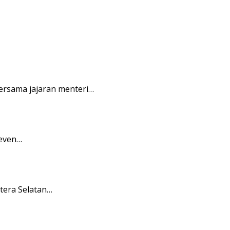
ersama jajaran menteri…
 even…
tera Selatan…