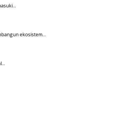
masuki…
embangun ekosistem…
al…