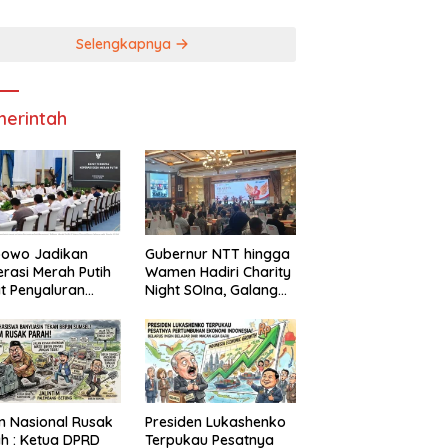
bako
Pendapatan Daerah
Selengkapnya
erintah
bowo Jadikan
Gubernur NTT hingga
rasi Merah Putih
Wamen Hadiri Charity
t Penyaluran
Night SOIna, Galang
idi dan Bantuan
Donasi Atlet Spesial
rintah
 Nasional Rusak
Presiden Lukashenko
a DPRD
Terpukau Pesatnya