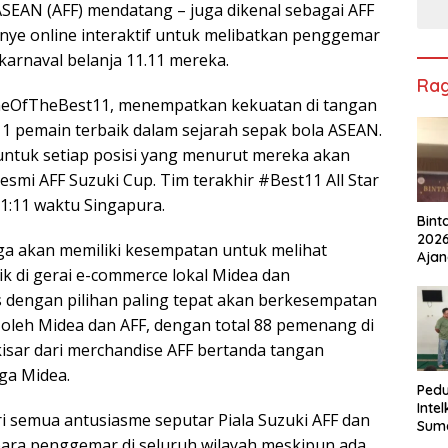
SEAN (AFF) mendatang – juga dikenal sebagai AFF
ye online interaktif untuk melibatkan penggemar
karnaval belanja 11.11 mereka.
Ra
meOfTheBest11, menempatkan kekuatan di tangan
 pemain terbaik dalam sejarah sepak bola ASEAN.
untuk setiap posisi yang menurut mereka akan
resmi AFF Suzuki Cup. Tim terakhir #Best11 All Star
:11 waktu Singapura.
Bint
2026
a akan memiliki kesempatan untuk melihat
Ajan
k di gerai e-commerce lokal Midea dan
Ped
Berk
dengan pilihan paling tepat akan berkesempatan
Lest
leh Midea dan AFF, dengan total 88 pemenang di
isar dari merchandise AFF bertanda tangan
ga Midea.
Pedu
Inte
i semua antusiasme seputar Piala Suzuki AFF dan
Suma
ara penggemar di seluruh wilayah meskipun ada
Salu