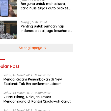
Berguna untuk mahasiswa,
cara nulis tugas auto praktis
pakai Galaxy AI di Galaxy S23
FE
Minggu, 5 Mei 2024
Penting untuk jemaah haji
Indonesia soal jaga kesehatan,
simak yuk tipsnya
Selengkapnya
ular Post
Sabtu, 16 Maret 2019
0 Komentar
Menag Kecam Penembakan di New
Zealand: Tak Berperikemanusiaan!
Sabtu, 16 Maret 2019
0 Komentar
2 Hari Hilang, Nelayan Tewas
Mengambang di Pantai Cipalawah Garut
Sabtu, 16 Maret 2019
0 Komentar