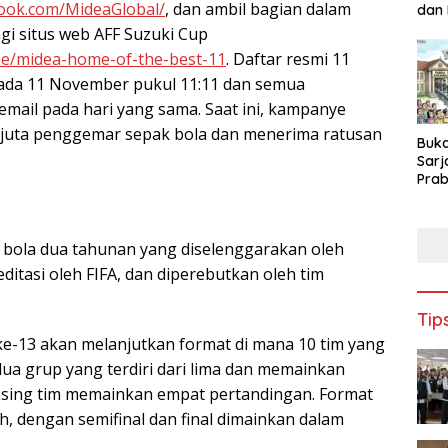
ook.com/MideaGlobal/
, dan ambil bagian dalam
dan
Teka
 situs web AFF Suzuki Cup
ne/midea-home-of-the-best-11
. Daftar resmi 11
ada 11 November pukul 11:11 dan semua
mail pada hari yang sama. Saat ini, kampanye
2 juta penggemar sepak bola dan menerima ratusan
Buk
Sarj
Prab
Kam
Indus
Nasi
 bola dua tahunan yang diselenggarakan oleh
ditasi oleh FIFA, dan diperebutkan oleh tim
Tip
 ke-13 akan melanjutkan format di mana 10 tim yang
ua grup yang terdiri dari lima dan memainkan
asing tim memainkan empat pertandingan. Format
h, dengan semifinal dan final dimainkan dalam