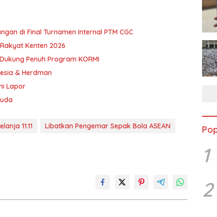
ngan di Final Turnamen Internal PTM CGC
a Rakyat Kenten 2026
n Dukung Penuh Program KORMI
onesia & Herdman
ni Lapor
Muda
lanja 11.11
Libatkan Pengemar Sepak Bola ASEAN
Pop
1
2