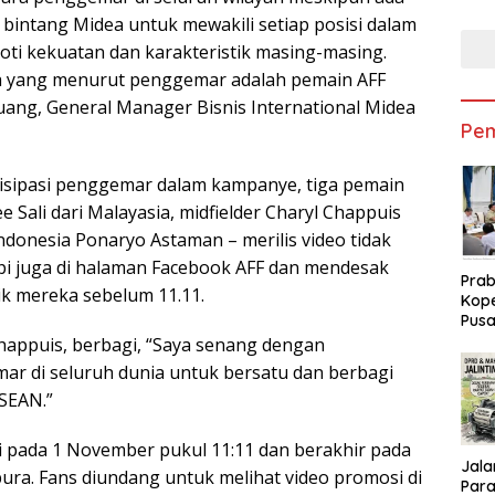
Sem
bintang Midea untuk mewakili setiap posisi dalam
oti kekuatan dan karakteristik masing-masing.
a yang menurut penggemar adalah pemain AFF
Huang, General Manager Bisnis International Midea
Pem
sipasi penggemar dalam kampanye, tiga pemain
 Sali dari Malayasia, midfielder Charyl Chappuis
ndonesia Ponaryo Astaman – merilis video tidak
pi juga di halaman Facebook AFF dan mendesak
Pra
ik mereka sebelum 11.11.
Kope
Pusa
Subs
Chappuis, berbagi, “Saya senang dengan
Peme
ar di seluruh dunia untuk bersatu dan berbagi
SEAN.”
ada 1 November pukul 11:11 dan berakhir pada
Jalan
ra. Fans diundang untuk melihat video promosi di
Parah : Ketu