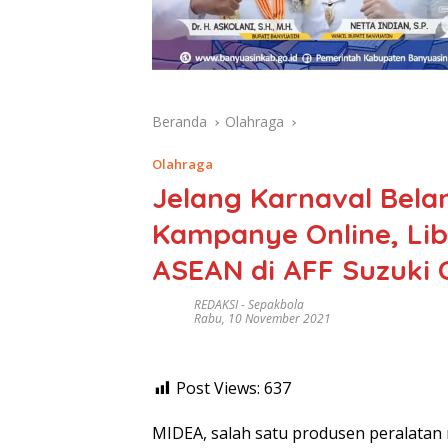
Beranda
Olahraga
Olahraga
Jelang Karnaval Belan
Kampanye Online, Li
ASEAN di AFF Suzuki 
REDAKSI
-
Sepakbola
Rabu, 10 November 2021
Post Views:
637
MIDEA, salah satu produsen peralatan