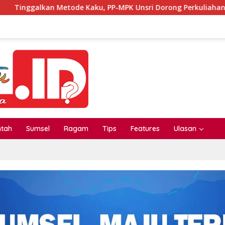
ode Kaku, PP-MPK Unsri Dorong Perkuliahan Seru Lewat Inovasi
ntah
Sumsel
Ragam
Tips
Features
Ulasan