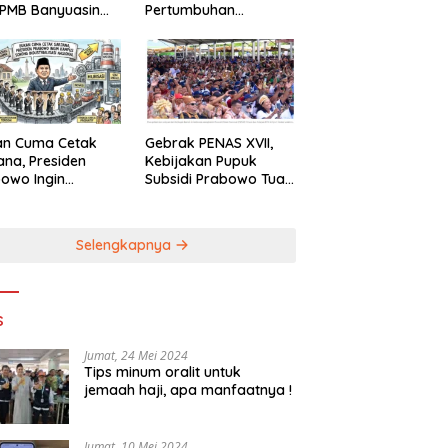
 PMB Banyuasin
Pertumbuhan
n BBPJN Sumsel
Ekonomi Indonesia
an Cuma Cetak
Gebrak PENAS XVII,
ana, Presiden
Kebijakan Pupuk
owo Ingin
Subsidi Prabowo Tuai
pus Sokong
Pujian Petani
trialisasi
onal
Selengkapnya
s
Jumat, 24 Mei 2024
Tips minum oralit untuk
jemaah haji, apa manfaatnya !
Jumat, 10 Mei 2024