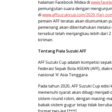
halaman Facebook Midea di
www.faceb
pemungutan suara dengan mengunjungi
di
www.affsuzukicup.com/2020 /fan-zo
pemain AFF teratas akan diumumkan p
pemenang akan diberitahukan melalui e
tersebut telah menjangkau lebih dari 
kiriman.
Tentang Piala Suzuki AFF
AFF Suzuki Cup adalah kompetisi sepak
Federasi Sepak Bola ASEAN (AFF), diakre
nasional ‘A’ Asia Tenggara.
Pada tahun 2020, AFF Suzuki Cup edisi
memenuhi syarat akan dibagi menjadi d
sistem round robin, dengan masing-m
babak sistem gugur tetap tidak beruba
format two-leg.[***]