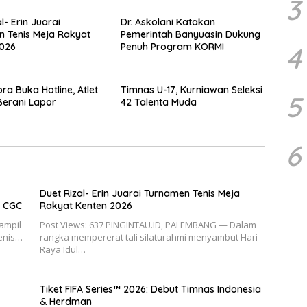
3
l- Erin Juarai
Dr. Askolani Katakan
 Tenis Meja Rakyat
Pemerintah Banyuasin Dukung
2026
Penuh Program KORMI
4
a Buka Hotline, Atlet
Timnas U-17, Kurniawan Seleksi
5
Berani Lapor
42 Talenta Muda
6
Duet Rizal- Erin Juarai Turnamen Tenis Meja
M CGC
Rakyat Kenten 2026
ampil
Post Views: 637 PINGINTAU.ID, PALEMBANG — Dalam
enis…
rangka mempererat tali silaturahmi menyambut Hari
Raya Idul…
Tiket FIFA Series™ 2026: Debut Timnas Indonesia
& Herdman