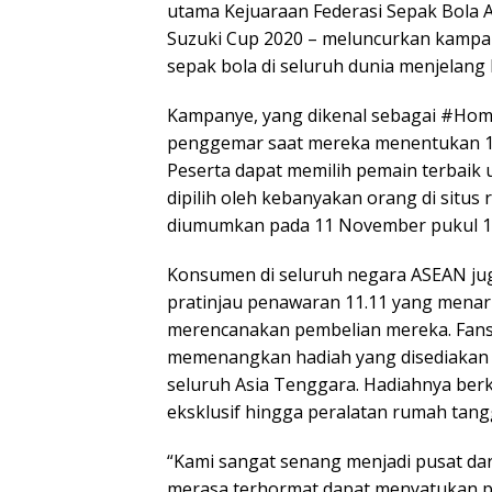
utama Kejuaraan Federasi Sepak Bola A
Suzuki Cup 2020 – meluncurkan kampan
sepak bola di seluruh dunia menjelang 
Kampanye, yang dikenal sebagai #Ho
penggemar saat mereka menentukan 11
Peserta dapat memilih pemain terbaik 
dipilih oleh kebanyakan orang di situs 
diumumkan pada 11 November pukul 11
Konsumen di seluruh negara ASEAN jug
pratinjau penawaran 11.11 yang menari
merencanakan pembelian mereka. Fans 
memenangkan hadiah yang disediakan o
seluruh Asia Tenggara. Hadiahnya berk
eksklusif hingga peralatan rumah tang
“Kami sangat senang menjadi pusat dar
merasa terhormat dapat menyatukan p