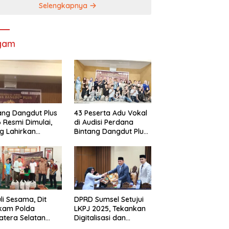
Selengkapnya
gam
ang Dangdut Plus
43 Peserta Adu Vokal
 Resmi Dimulai,
di Audisi Perdana
g Lahirkan
Bintang Dangdut Plus
angdut
Palembang 2026
ualitas Sekaligus
arikan Budaya
li Sesama, Dit
DPRD Sumsel Setujui
lkam Polda
LKPJ 2025, Tekankan
tera Selatan
Digitalisasi dan
rkan Bantuan
Optimalisasi