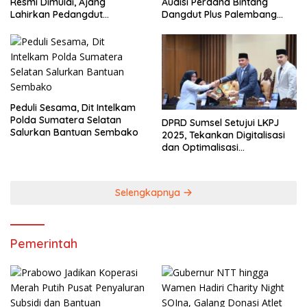
Resmi Dimulai, Ajang
Audisi Perdana Bintang
Lahirkan Pedangdut
Dangdut Plus Palembang
Berkualitas Sekaligus
2026
Lestarikan Budaya
Peduli Sesama, Dit Intelkam
Polda Sumatera Selatan
DPRD Sumsel Setujui LKPJ
Salurkan Bantuan Sembako
2025, Tekankan Digitalisasi
dan Optimalisasi
Pendapatan Daerah
Selengkapnya
Pemerintah