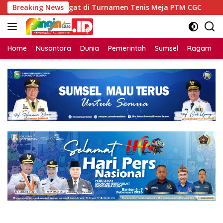
Langsung
kar Semangat di Turnamen Tenis Meja PTM CGC
Breaking News
Tinggal
ke
konten
Home
Nusantara
Dunia
Pemerintah
Sumsel
Ragam