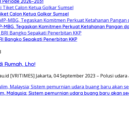
el Periode 2026–2031
Tiket Calon Ketua Golkar Sumsel
P-MBG, Tegaskan Komitmen Perkuat Ketahanan Pangan dan 
RI Bangko Sepakati Penerbitan KKP
3
di Rumah, Lho!
.id [VRITIMES] Jakarta, 04 September 2023 – Polusi udara
lim, Malaysia; Sistem pemurnian udara buang baru akan seca