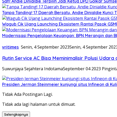
Sah! Andie Dinialdie Terpilih Jadi Ketua DPD Golkar Sums
Tanpa Tanding! 17 Daerah Bersatu, Andie Dinialdie Kunci 
Wagub Cik Ujang Launching Ekosistem Rantai Pasok GSM
Modernisasi Pengelolaan Keuangan: BPN Merangin dan B
vritimes
Senin, 4 September 2023
Senin, 4 September 202
Rutin Service AC Bisa Meminimalisir Polusi Udara 
Suwunjaya Sejahtera IndotamaSeptember 04 2023 Pingintau
Presiden Jerman Steinmeier kunjungi situs Infineon di Ku
Tidak Ada Postingan Lagi.
Tidak ada lagi halaman untuk dimuat.
Selengkapnya