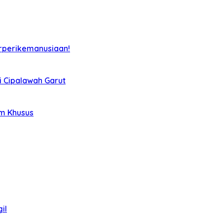
rperikemanusiaan!
i Cipalawah Garut
im Khusus
il