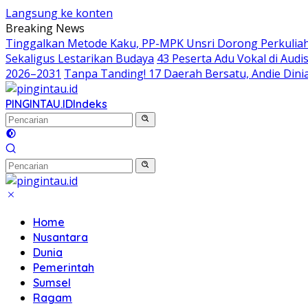
Langsung ke konten
Breaking News
Tinggalkan Metode Kaku, PP-MPK Unsri Dorong Perkuliah
Sekaligus Lestarikan Budaya
43 Peserta Adu Vokal di Aud
2026–2031
Tanpa Tanding! 17 Daerah Bersatu, Andie Dinia
PINGINTAU.ID
Indeks
Home
Nusantara
Dunia
Pemerintah
Sumsel
Ragam