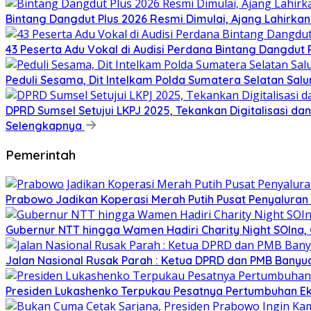
Bintang Dangdut Plus 2026 Resmi Dimulai, Ajang Lahirka
43 Peserta Adu Vokal di Audisi Perdana Bintang Dangdut
Peduli Sesama, Dit Intelkam Polda Sumatera Selatan Sa
DPRD Sumsel Setujui LKPJ 2025, Tekankan Digitalisasi d
Selengkapnya
Pemerintah
Prabowo Jadikan Koperasi Merah Putih Pusat Penyaluran
Gubernur NTT hingga Wamen Hadiri Charity Night SOIna, G
Jalan Nasional Rusak Parah : Ketua DPRD dan PMB Banyu
Presiden Lukashenko Terpukau Pesatnya Pertumbuhan E