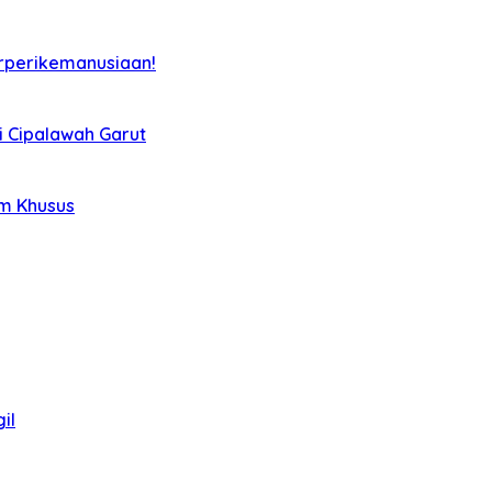
rperikemanusiaan!
i Cipalawah Garut
im Khusus
il