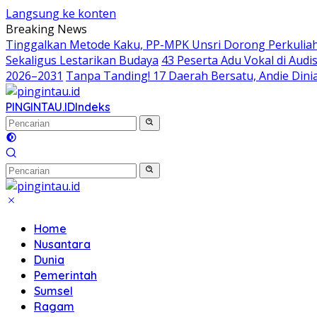
Langsung ke konten
Breaking News
Tinggalkan Metode Kaku, PP-MPK Unsri Dorong Perkuliah
Sekaligus Lestarikan Budaya
43 Peserta Adu Vokal di Aud
2026–2031
Tanpa Tanding! 17 Daerah Bersatu, Andie Dinia
PINGINTAU.ID
Indeks
Home
Nusantara
Dunia
Pemerintah
Sumsel
Ragam