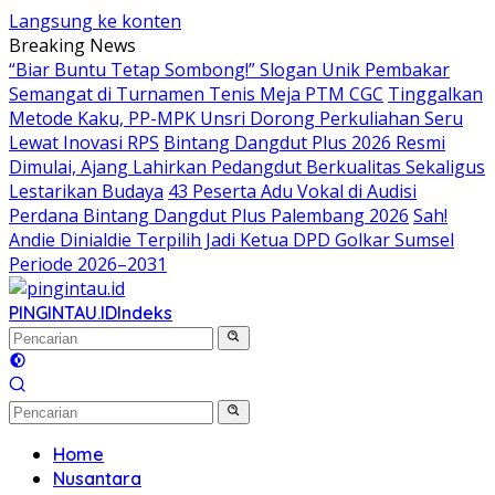
Langsung ke konten
Breaking News
“Biar Buntu Tetap Sombong!” Slogan Unik Pembakar
Semangat di Turnamen Tenis Meja PTM CGC
Tinggalkan
Metode Kaku, PP-MPK Unsri Dorong Perkuliahan Seru
Lewat Inovasi RPS
Bintang Dangdut Plus 2026 Resmi
Dimulai, Ajang Lahirkan Pedangdut Berkualitas Sekaligus
Lestarikan Budaya
43 Peserta Adu Vokal di Audisi
Perdana Bintang Dangdut Plus Palembang 2026
Sah!
Andie Dinialdie Terpilih Jadi Ketua DPD Golkar Sumsel
Periode 2026–2031
PINGINTAU.ID
Indeks
Home
Nusantara