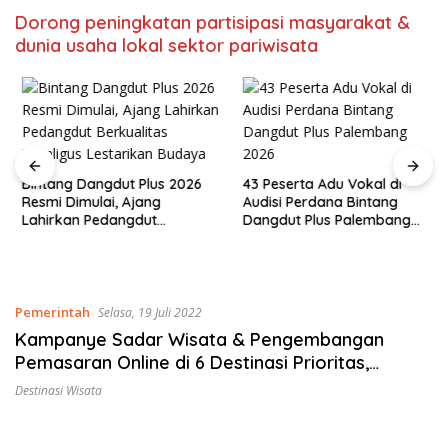
Dorong peningkatan partisipasi masyarakat &
dunia usaha lokal sektor pariwisata
Bintang Dangdut Plus 2026
43 Peserta Adu Vokal di
Resmi Dimulai, Ajang
Audisi Perdana Bintang
Lahirkan Pedangdut
Dangdut Plus Palembang
Berkualitas Sekaligus
2026
Lestarikan Budaya
Pemerintah
Selasa, 19 Juli 2022
Kampanye Sadar Wisata & Pengembangan
Pemasaran Online di 6 Destinasi Prioritas,
Dorong peningkatan partisipasi masyarakat &
Destinasi Wisata
dunia usaha lokal sektor pariwisata