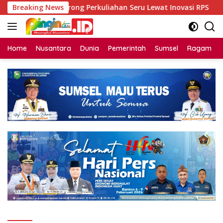
Langsung
-MPK Unsri Dorong Perkuliahan Seru Lewat Inovasi RPS
Breaking News
ke
konten
Home
Nusantara
Dunia
Pemerintah
Sumsel
Ragam