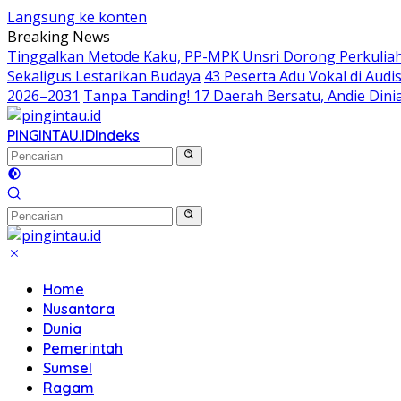
Langsung ke konten
Breaking News
Tinggalkan Metode Kaku, PP-MPK Unsri Dorong Perkuliah
Sekaligus Lestarikan Budaya
43 Peserta Adu Vokal di Aud
2026–2031
Tanpa Tanding! 17 Daerah Bersatu, Andie Dinia
PINGINTAU.ID
Indeks
Home
Nusantara
Dunia
Pemerintah
Sumsel
Ragam