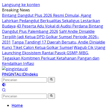
Langsung ke konten
Breaking News
Bintang Dangdut Plus 2026 Resmi Dimulai, Ajang
Lahirkan Pedangdut Berkualitas Sekaligus Lestarikan
Budaya
43 Peserta Adu Vokal di Audisi Perdana Bintang
Dangdut Plus Palembang 2026
Sah! Andie Dinialdie
Terpilih Jadi Ketua DPD Golkar Sumsel Periode 2026–
2031
Tanpa Tanding! 17 Daerah Bersatu, Andie Dinialdie
Kunci Tiket Calon Ketua Golkar Sumsel
Wagub Cik Ujang
Launching Ekosistem Rantai Pasok GSMP-MBG,
Tegaskan Komitmen Perkuat Ketahanan Pangan dan
Kendalikan Inflasi
PINGINTAU.ID
Indeks
Home