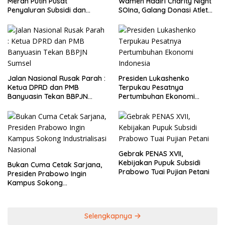
Merah Putih Pusat
Wamen Hadiri Charity Night
Penyaluran Subsidi dan
SOIna, Galang Donasi Atlet
Bantuan Pemerintah
Spesial
Jalan Nasional Rusak Parah :
Presiden Lukashenko
Ketua DPRD dan PMB
Terpukau Pesatnya
Banyuasin Tekan BBPJN
Pertumbuhan Ekonomi
Sumsel
Indonesia
Gebrak PENAS XVII,
Kebijakan Pupuk Subsidi
Bukan Cuma Cetak Sarjana,
Prabowo Tuai Pujian Petani
Presiden Prabowo Ingin
Kampus Sokong
Industrialisasi Nasional
Selengkapnya