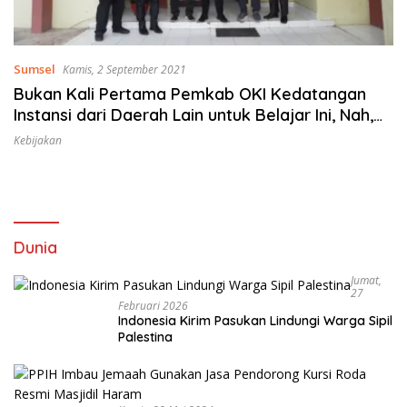
Sumsel
Kamis, 2 September 2021
Bukan Kali Pertama Pemkab OKI Kedatangan
Instansi dari Daerah Lain untuk Belajar Ini, Nah,
Humas DPRD Muba pun Ikut-ikutan Penasaran,
Kebijakan
Diskominfo OKI Juga Tak Sungkan-sungkan
Beberkan Kiat & Jurus Jitunya, Mau Tahu !
Dunia
Jumat,
27
Februari 2026
Indonesia Kirim Pasukan Lindungi Warga Sipil
Palestina