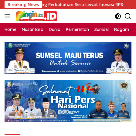
Langsung
K Unsri Dorong Perkuliahan Seru Lewat Inovasi RPS
Breaking News
Bin
ke
konten
Home
Nusantara
Dunia
Pemerintah
Sumsel
Ragam