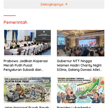
Selengkapnya
Pemerintah
Prabowo Jadikan Koperasi
Gubernur NTT hingga
Merah Putih Pusat
Wamen Hadiri Charity Night
Penyaluran Subsidi dan
SOIna, Galang Donasi Atlet
Bantuan Pemerintah
Spesial
Jalan Nasional Rusak Parah :
Presiden Lukashenko