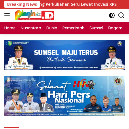
Langsung
K Unsri Dorong Perkuliahan Seru Lewat Inovasi RPS
Breaking News
Bin
ke
konten
Home
Nusantara
Dunia
Pemerintah
Sumsel
Ragam