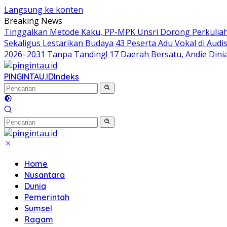
Langsung ke konten
Breaking News
Tinggalkan Metode Kaku, PP-MPK Unsri Dorong Perkuliah
Sekaligus Lestarikan Budaya
43 Peserta Adu Vokal di Aud
2026–2031
Tanpa Tanding! 17 Daerah Bersatu, Andie Dinia
PINGINTAU.ID
Indeks
Home
Nusantara
Dunia
Pemerintah
Sumsel
Ragam