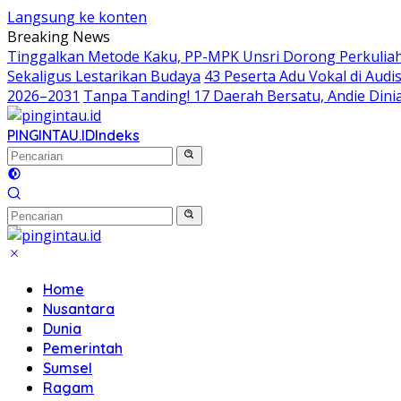
Langsung ke konten
Breaking News
Tinggalkan Metode Kaku, PP-MPK Unsri Dorong Perkuliah
Sekaligus Lestarikan Budaya
43 Peserta Adu Vokal di Aud
2026–2031
Tanpa Tanding! 17 Daerah Bersatu, Andie Dinia
PINGINTAU.ID
Indeks
Home
Nusantara
Dunia
Pemerintah
Sumsel
Ragam