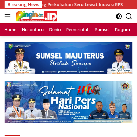
Langsung
 Unsri Dorong Perkuliahan Seru Lewat Inovasi RPS
Breaking News
Bint
ke
konten
Home
Nusantara
Dunia
Pemerintah
Sumsel
Ragam