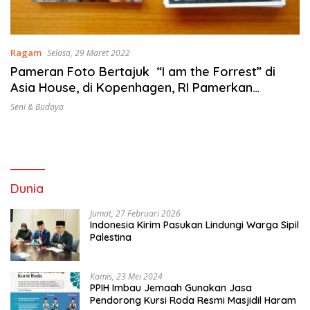
Ragam
Selasa, 29 Maret 2022
Pameran Foto Bertajuk “I am the Forrest” di
Asia House, di Kopenhagen, RI Pamerkan
Keanekaragaman Flora & Fauna di Belantara
Seni & Budaya
Rimba Kalimantan
Dunia
Jumat, 27 Februari 2026
Indonesia Kirim Pasukan Lindungi Warga Sipil
Palestina
Kamis, 23 Mei 2024
PPIH Imbau Jemaah Gunakan Jasa
Pendorong Kursi Roda Resmi Masjidil Haram