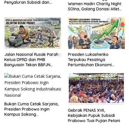
Penyaluran Subsidi dan
Wamen Hadiri Charity Night
Bantuan Pemerintah
SOIna, Galang Donasi Atlet
Spesial
Jalan Nasional Rusak Parah :
Presiden Lukashenko
Ketua DPRD dan PMB
Terpukau Pesatnya
Banyuasin Tekan BBPJN
Pertumbuhan Ekonomi
Sumsel
Indonesia
Bukan Cuma Cetak Sarjana,
Presiden Prabowo Ingin
Gebrak PENAS XVII,
Kampus Sokong
Kebijakan Pupuk Subsidi
Industrialisasi Nasional
Prabowo Tuai Pujian Petani