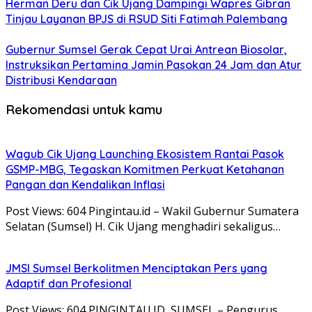
Herman Deru dan Cik Ujang Dampingi Wapres Gibran
Tinjau Layanan BPJS di RSUD Siti Fatimah Palembang
Gubernur Sumsel Gerak Cepat Urai Antrean Biosolar,
Instruksikan Pertamina Jamin Pasokan 24 Jam dan Atur
Distribusi Kendaraan
Rekomendasi untuk kamu
Wagub Cik Ujang Launching Ekosistem Rantai Pasok
GSMP-MBG, Tegaskan Komitmen Perkuat Ketahanan
Pangan dan Kendalikan Inflasi
Post Views: 604 Pingintau.id – Wakil Gubernur Sumatera
Selatan (Sumsel) H. Cik Ujang menghadiri sekaligus…
JMSI Sumsel Berkolitmen Menciptakan Pers yang
Adaptif dan Profesional
Post Views: 604 PINGINTAU.ID, SUMSEL – Pengurus