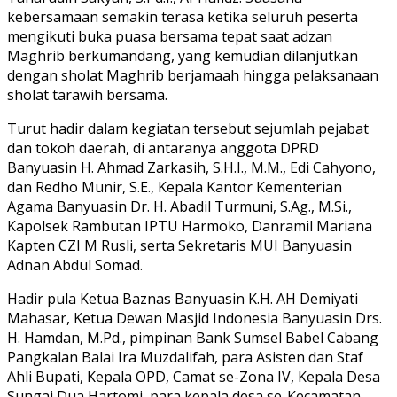
kebersamaan semakin terasa ketika seluruh peserta
mengikuti buka puasa bersama tepat saat adzan
Maghrib berkumandang, yang kemudian dilanjutkan
dengan sholat Maghrib berjamaah hingga pelaksanaan
sholat tarawih bersama.
Turut hadir dalam kegiatan tersebut sejumlah pejabat
dan tokoh daerah, di antaranya anggota DPRD
Banyuasin H. Ahmad Zarkasih, S.H.I., M.M., Edi Cahyono,
dan Redho Munir, S.E., Kepala Kantor Kementerian
Agama Banyuasin Dr. H. Abadil Turmuni, S.Ag., M.Si.,
Kapolsek Rambutan IPTU Harmoko, Danramil Mariana
Kapten CZI M Rusli, serta Sekretaris MUI Banyuasin
Adnan Abdul Somad.
Hadir pula Ketua Baznas Banyuasin K.H. AH Demiyati
Mahasar, Ketua Dewan Masjid Indonesia Banyuasin Drs.
H. Hamdan, M.Pd., pimpinan Bank Sumsel Babel Cabang
Pangkalan Balai Ira Muzdalifah, para Asisten dan Staf
Ahli Bupati, Kepala OPD, Camat se-Zona IV, Kepala Desa
Sungai Dua Hartomi, para kepala desa se-Kecamatan