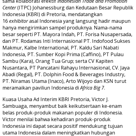
sama kolaborasi efektif
Indonesian Trade and Promotion
Center
(ITPC) Johanessburg dan Kedutaan Besar Republik
Indonesia (KBRI) di Pretoria, mendatangkan
16
exhibitor
asal Indonesia yang langsung hadir maupun
hanya mengirimkan sampel produknya. Nama-nama
besar seperti PT. Mayora Indah, PT. Forisa Nusapersada,
dan PT. Rodamas Inti Internasional PT. Indofood Sukses
Makmur, Kalbe International, PT. Kaldu Sari Nabati
Indonesia, PT. Sumber Kopi Prima (Caffino), PT Pulau
Sambu (Kara), Orang Tua Grup; serta CV Kapiten
Nusantara, PT Pancatani Rahayu Internasional, CV. Jaya
Abadi (Regal), PT. Dolphin Food & Beverages Industry,
PT. Niramas Utama (Inaco), Arto Wijoyo dan KSN turut
meramaikan paviliun Indonesia di
Africa Big 7
.
Kuasa Usaha Ad Interim KBRI Pretoria, Victor J.
Sambuaga, menyambut baik keikutsertaan ke-enam
belas produk-produk makanan populer di Indonesia.
Victor menilai bahwa kehadiran produk-produk
Indonesia ini dapat secara positif mendukung tujuan
utama Indonesia dalam meningkatkan hubungan