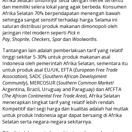
Afrika Selatan umumnya ‘setia’ dengan merek tertentu
dan memiliki selera lokal yang agak berbeda. Konsumen
Afrika Selatan 70% berpendapatan menengah bawah
sehingga sangat sensitif terhadap harga. Selama ini
saluran distribusi produk makanan dimonopoli oleh
jaringan ritel modern seperti
Pick n
Pay
,
Shoprite
,
Checkers
,
Spar
dan
Woolworths
.
Tantangan lain adalah pemberlakuan tarif yang relatif
tinggi sekitar 5-30% untuk produk makanan asal
Indonesia oleh pemerintah Afrika Selatan, sementara itu
untuk produk asal EU/UK, EFTA (
European Free Trade
Association
), SADC (
Southern African Development
Community
), MERCOSUR (
Southern Common Market
/
Argentina, Brazil, Uruguay and Paraguay) dan AfCFTA
(
The African Continental Free Trade Area
), Afrika Selatan
menerapkan tingkat tarif yang relatif lebih rendah.
Kompetitif dari segi harga dan kualitas adalah hal mutlak
untuk produk Indonesia agar dapat bersaing di Afrika
Selatan serta negara-negara sekitarnya.