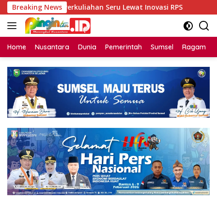
Langsung
 Dorong Perkuliahan Seru Lewat Inovasi RPS
Breaking News
Bintang Da
ke
konten
Home
Nusantara
Dunia
Pemerintah
Sumsel
Ragam