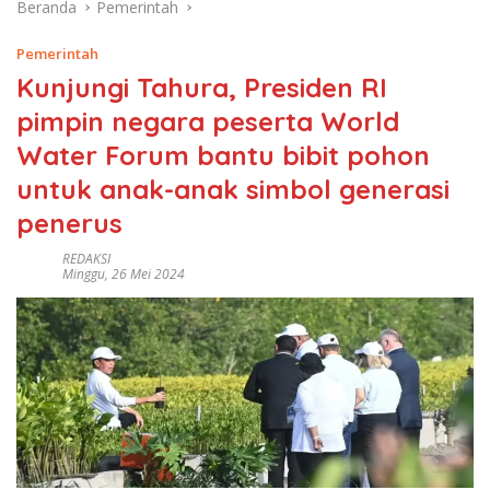
Beranda
Pemerintah
Pemerintah
Kunjungi Tahura, Presiden RI
pimpin negara peserta World
Water Forum bantu bibit pohon
untuk anak-anak simbol generasi
penerus
REDAKSI
Minggu, 26 Mei 2024