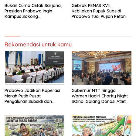
Bukan Cuma Cetak Sarjana,
Gebrak PENAS XVII,
Presiden Prabowo Ingin
Kebijakan Pupuk Subsidi
Kampus Sokong
Prabowo Tuai Pujian Petani
Industrialisasi Nasional
Rekomendasi untuk kamu
Prabowo Jadikan Koperasi
Gubernur NTT hingga
Merah Putih Pusat
Wamen Hadiri Charity Night
Penyaluran Subsidi dan
SOIna, Galang Donasi Atlet
Bantuan Pemerintah
Spesial