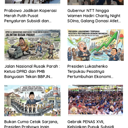
Prabowo Jadikan Koperasi
Gubernur NTT hingga
Merah Putih Pusat
Wamen Hadiri Charity Night
Penyaluran Subsidi dan
SOIna, Galang Donasi Atlet
Bantuan Pemerintah
Spesial
Jalan Nasional Rusak Parah :
Presiden Lukashenko
Ketua DPRD dan PMB
Terpukau Pesatnya
Banyuasin Tekan BBPJN
Pertumbuhan Ekonomi
Sumsel
Indonesia
Bukan Cuma Cetak Sarjana,
Gebrak PENAS XVII,
Presiden Prabowo Ingin
Kebijakan Pupuk Subsidi