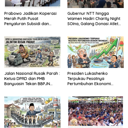
Prabowo Jadikan Koperasi
Gubernur NTT hingga
Merah Putih Pusat
Wamen Hadiri Charity Night
Penyaluran Subsidi dan
SOIna, Galang Donasi Atlet
Bantuan Pemerintah
Spesial
Jalan Nasional Rusak Parah :
Presiden Lukashenko
Ketua DPRD dan PMB
Terpukau Pesatnya
Banyuasin Tekan BBPJN
Pertumbuhan Ekonomi
Sumsel
Indonesia