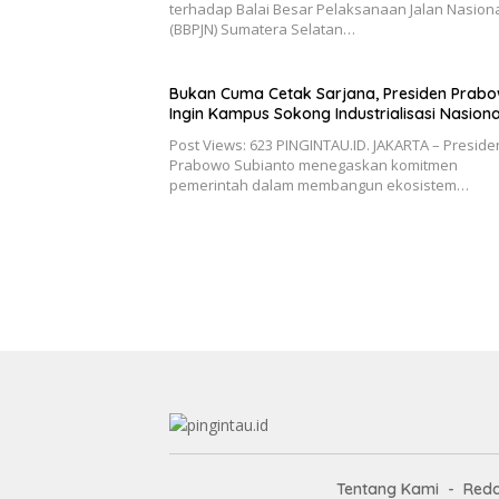
terhadap Balai Besar Pelaksanaan Jalan Nasion
(BBPJN) Sumatera Selatan…
Bukan Cuma Cetak Sarjana, Presiden Prab
Ingin Kampus Sokong Industrialisasi Nasiona
Post Views: 623 PINGINTAU.ID. JAKARTA – Preside
Prabowo Subianto menegaskan komitmen
pemerintah dalam membangun ekosistem…
Tentang Kami
Reda