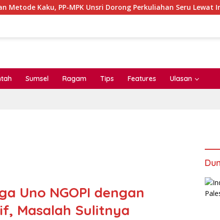
aku, PP-MPK Unsri Dorong Perkuliahan Seru Lewat Inovasi RPS
ntah
Sumsel
Ragam
Tips
Features
Ulasan
Dun
aga Uno NGOPI dengan
f, Masalah Sulitnya