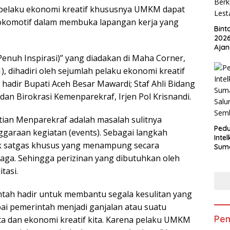
pelaku ekonomi kreatif khususnya UMKM dapat
lokomotif dalam membuka lapangan kerja yang
Bint
2026
Ajan
Ped
enuh Inspirasi)” yang diadakan di Maha Corner,
Berk
, dihadiri oleh sejumlah pelaku ekonomi kreatif
Lest
ut hadir Bupati Aceh Besar Mawardi; Staf Ahli Bidang
dan Birokrasi Kemenparekraf, Irjen Pol Krisnandi.
tian Menparekraf adalah masalah sulitnya
Pedu
ggaraan kegiatan (events). Sebagai langkah
Inte
k satgas khusus yang menampung secara
Suma
Salu
baga. Sehingga perizinan yang dibutuhkan oleh
Sem
tasi.
tah hadir untuk membantu segala kesulitan yang
ai pemerintah menjadi ganjalan atau suatu
Pem
a dan ekonomi kreatif kita. Karena pelaku UMKM