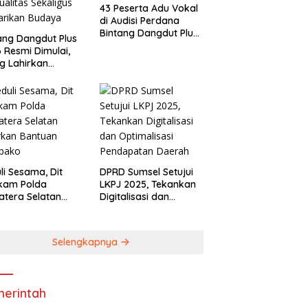
43 Peserta Adu Vokal
di Audisi Perdana
Bintang Dangdut Plus
ang Dangdut Plus
Palembang 2026
 Resmi Dimulai,
g Lahirkan
angdut
ualitas Sekaligus
arikan Budaya
li Sesama, Dit
DPRD Sumsel Setujui
lkam Polda
LKPJ 2025, Tekankan
tera Selatan
Digitalisasi dan
rkan Bantuan
Optimalisasi
bako
Pendapatan Daerah
Selengkapnya
erintah