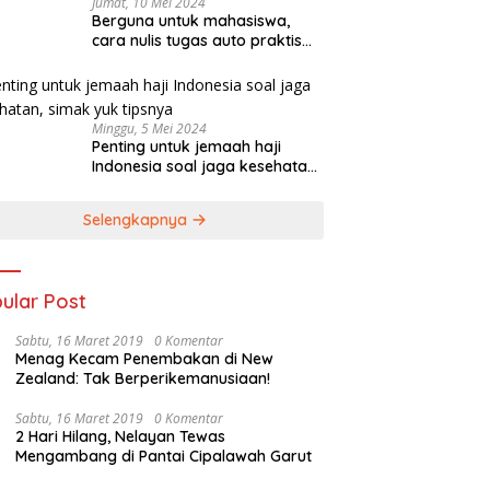
Jumat, 10 Mei 2024
Berguna untuk mahasiswa,
cara nulis tugas auto praktis
pakai Galaxy AI di Galaxy S23
FE
Minggu, 5 Mei 2024
Penting untuk jemaah haji
Indonesia soal jaga kesehatan,
simak yuk tipsnya
Selengkapnya
ular Post
Sabtu, 16 Maret 2019
0 Komentar
Menag Kecam Penembakan di New
Zealand: Tak Berperikemanusiaan!
Sabtu, 16 Maret 2019
0 Komentar
2 Hari Hilang, Nelayan Tewas
Mengambang di Pantai Cipalawah Garut