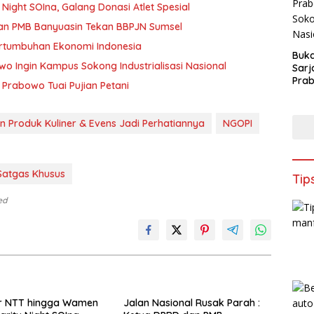
ight SOIna, Galang Donasi Atlet Spesial
Parah : Ketua DPRD dan PMB Banyuasin Tekan BBPJN Sumsel
ertumbuhan Ekonomi Indonesia
Buk
o Ingin Kampus Sokong Industrialisasi Nasional
Sarj
Prab
 Prabowo Tuai Pujian Petani
Kam
Indus
Nasi
an Produk Kuliner & Evens Jadi Perhatiannya
NGOPI
Satgas Khusus
Tip
ed
r NTT hingga Wamen
Jalan Nasional Rusak Parah :