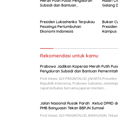
Merah Putih Pusat Penyaluran
Hadiri Ch
Subsidi dan Bantuan
Galang D
Pemerintah
Presiden Lukashenko Terpukau
Bukan Cu
Pesatnya Pertumbuhan
Presiden
Ekonomi Indonesia
Kampus S
Nasional
Rekomendasi untuk kamu
Prabowo Jadikan Koperasi Merah Putih Pus
Penyaluran Subsidi dan Bantuan Pemerintah
Post Views: 623 PINGINTAU.ID, JAKARTA-Presiden
Republik Indonesia, Prabowo Subianto, memimp
rapat terbatas bersama jajaran menteri…
Jalan Nasional Rusak Parah : Ketua DPRD dan
PMB Banyuasin Tekan BBPJN Sumsel
Post Views: 623 PINGINTAU.ID, BANYUASIN, Teka