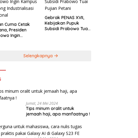
Gebrak PENAS XVII,
Kebijakan Pupuk
an Cuma Cetak
Subsidi Prabowo Tuai
ana, Presiden
Pujian Petani
owo Ingin
pus Sokong
trialisasi
onal
Selengkapnya
s
Jumat, 24 Mei 2024
Tips minum oralit untuk
jemaah haji, apa manfaatnya !