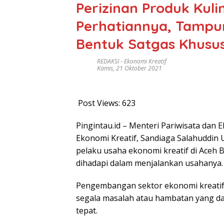
Perizinan Produk Kuli
Perhatiannya, Tampun
Bentuk Satgas Khusu
REDAKSI
-
Ekonomi Kreatif
Kamis, 21 Oktober 2021
Post Views:
623
Pingintau.id – Menteri Pariwisata dan 
Ekonomi Kreatif, Sandiaga Salahuddi
pelaku usaha ekonomi kreatif di Aceh 
dihadapi dalam menjalankan usahanya.
Pengembangan sektor ekonomi kreatif 
segala masalah atau hambatan yang dapa
tepat.