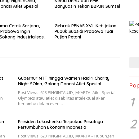
arity Night SOIna,
Ketua DPRD dan PMB
onasi Atlet Spesial
Banyuasin Tekan BBPJN Sumsel
ma Cetak Sarjana,
Gebrak PENAS XVII, Kebijakan
 Prabowo Ingin
Pupuk Subsidi Prabowo Tuai
okong Industrialisasi
Pujian Petani
at
Gubernur NTT hingga Wamen Hadiri Charity
Night SOIna, Galang Donasi Atlet Spesial
Pop
Post Views: 623 PINGINTAU.ID, JAKARTA–Atlet Special
1
in
Olympics atau atlet disabilitas intelektual akan
berlomba dalam even…
2
Presiden Lukashenko Terpukau Pesatnya
Pertumbuhan Ekonomi Indonesia
nan
Post Views: 623 PINGINTAU.ID, JAKARTA – Hubungan