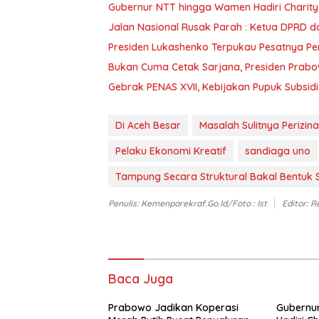
Gubernur NTT hingga Wamen Hadiri Charity N
Jalan Nasional Rusak 
Presiden Lukashenko Terpukau Pesatnya P
Bukan Cuma Cetak Sarjana, Presiden Prabow
Gebrak PENAS XVII, Kebijakan Pupuk Subsidi
Di Aceh Besar
Masalah Sulitnya Perizin
Pelaku Ekonomi Kreatif
sandiaga uno
Tampung Secara Struktural Bakal Bentuk 
Penulis: Kemenparekraf.go.id/foto : Ist
Editor: R
Baca Juga
Prabowo Jadikan Koperasi
Gubernu