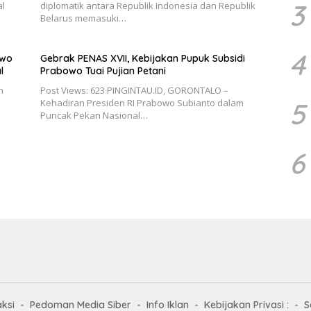
3
al
diplomatik antara Republik Indonesia dan Republik
Belarus memasuki…
4
owo
Gebrak PENAS XVII, Kebijakan Pupuk Subsidi
l
Prabowo Tuai Pujian Petani
n
Post Views: 623 PINGINTAU.ID, GORONTALO –
Kehadiran Presiden RI Prabowo Subianto dalam
5
Puncak Pekan Nasional…
6
ksi
Pedoman Media Siber
Info Iklan
Kebijakan Privasi :
S