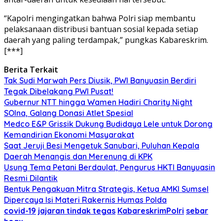
“Kapolri mengingatkan bahwa Polri siap membantu
pelaksanaan distribusi bantuan sosial kepada setiap
daerah yang paling terdampak,” pungkas Kabareskrim.
[***]
Berita Terkait
Tak Sudi Marwah Pers Diusik, PWI Banyuasin Berdiri
Tegak Dibelakang PWI Pusat!
Gubernur NTT hingga Wamen Hadiri Charity Night
SOIna, Galang Donasi Atlet Spesial
Medco E&P Grissik Dukung Budidaya Lele untuk Dorong
Kemandirian Ekonomi Masyarakat
Saat Jeruji Besi Mengetuk Sanubari, Puluhan Kepala
Daerah Menangis dan Merenung di KPK
Usung Tema Petani Berdaulat, Pengurus HKTI Banyuasin
Resmi Dilantik
Bentuk Pengakuan Mitra Strategis, Ketua AMKI Sumsel
Dipercaya Isi Materi Rakernis Humas Polda
covid-19
jajaran tindak tegas
KabareskrimPolri
sebar